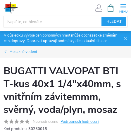
Přejít
NÁKUPNÍ
KOŠÍK
na
obsah
HLEDAT
V důsledku vývoje cen pohonných hmot může docházet ke změnám
cen dopravy. Dopravci upravují podmínky dle aktuální situace.
Mosazné vedení
BUGATTI VALVOPAT BTI
T-kus 40x1 1/4"x40mm, s
vnitřním závitemmm,
svěrný, voda/plyn, mosaz
Neohodnoceno
Podrobnosti hodnocení
Kód produktu:
30250015