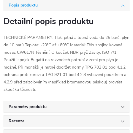
Popis produktu
Detailní popis produktu
TECHNICKÉ PARAMETRY: Tlak: pitná a topná voda do 25 barů; plyn
do 10 barů Teplota: -20°C až +80°C Materiál: Tělo spojky: kovaná
mosaz CW617N Těsnění: O koužek NBR pryž Závity: ISO 7/1
Použití spojek Bugatti na rozvodech potrubí v zemi pro plyn je
možné. Při montáži je nutné dodržet normy TPG 702 01 bod 4.1.2
ochrana proti korozi a TPG 921 01 bod 4.2.8 vybavení pouzdrem a
4.2.9 před zaizolováním (například bitumenovou páskou) provést
zkoušku těsnosti.
Parametry produktu
Recenze