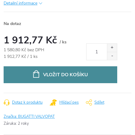
Detailní informace
Na dotaz
1 912,77 Kč
/ ks
1 580,80 Kč bez DPH
Měrná
1 912,77 Kč / 1 ks
cena:
VLOŽIT DO KOŠÍKU
Dotaz k produktu
Hlídací pes
Sdílet
Značka:
BUGATTI VALVOPAT
Záruka
:
2 roky