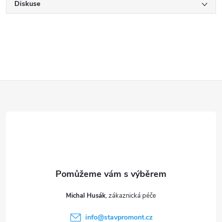
Diskuse
Z
á
p
a
t
Michal Husák
í
info
@
stavpromont.cz