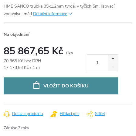
HME SANCO trubka 35x1,2mm tvrdá, v tyčích 5m, lisovací,
voda/plyn, měď
Detailní informace
Na objednání
85 867,65 Kč
/ ks
70 965 Kč bez DPH
Měrná
17 173,53 Kč / 1 m
cena:
VLOŽIT DO KOŠÍKU
Dotaz k produktu
Hlídací pes
Sdílet
Záruka
:
2 roky