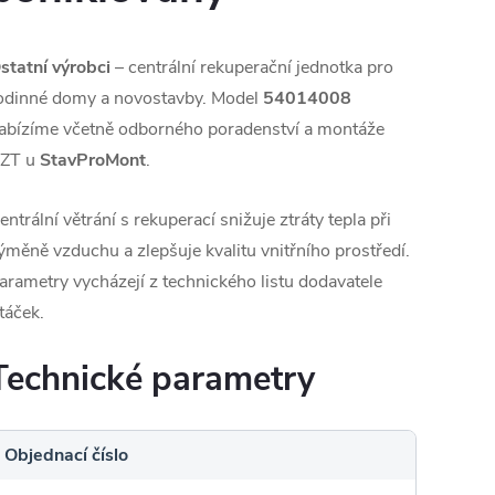
statní výrobci
– centrální rekuperační jednotka pro
odinné domy a novostavby. Model
54014008
abízíme včetně odborného poradenství a montáže
ZT u
StavProMont
.
entrální větrání s rekuperací snižuje ztráty tepla při
ýměně vzduchu a zlepšuje kvalitu vnitřního prostředí.
arametry vycházejí z technického listu dodavatele
táček.
Technické parametry
Objednací číslo