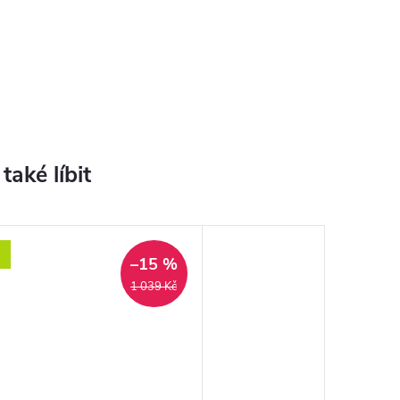
–15 %
1 039 Kč