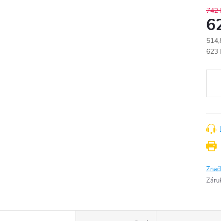
742 
6
514,
Měr
623 
cena
Znač
Záru