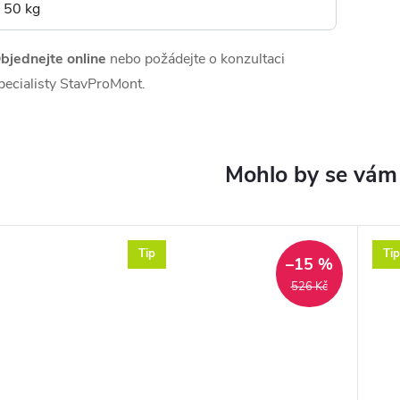
50 kg
bjednejte online
nebo požádejte o konzultaci
pecialisty StavProMont.
Tip
Tip
–15 %
526 Kč