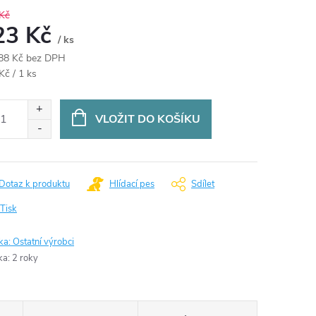
Kč
23 Kč
/ ks
88 Kč bez DPH
ná
Kč / 1 ks
:
VLOŽIT DO KOŠÍKU
Dotaz k produktu
Hlídací pes
Sdílet
Tisk
ka:
Ostatní výrobci
ka
:
2 roky