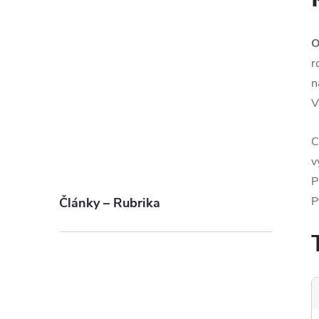
O
r
n
V
C
v
P
P
Články – Rubrika