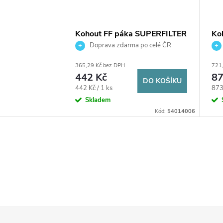
Kohout FF páka SUPERFILTER
Ko
BALL pro topení 1/2"/PN30
BA
Doprava zdarma po celé ČR
závitový - s filtrem
záv
365,29 Kč bez DPH
721
poniklovaný
po
442 Kč
87
DO KOŠÍKU
Měrná
Měr
442 Kč / 1 ks
873 
cena:
cena
Skladem
Kód:
54014006