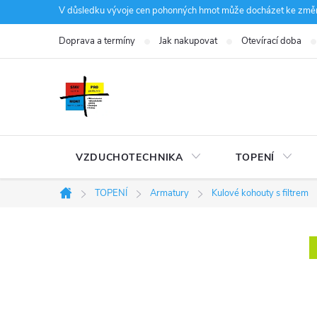
Přejít
V důsledku vývoje cen pohonných hmot může docházet ke změná
na
Doprava a termíny
Jak nakupovat
Otevírací doba
obsah
VZDUCHOTECHNIKA
TOPENÍ
TOPENÍ
Armatury
Kulové kohouty s filtrem
Domů
P
o