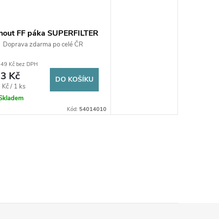
hout FF páka SUPERFILTER
LL pro topení 1"/PN30
Doprava zdarma po celé ČR
itový - s filtrem
,49 Kč bez DPH
niklovaný
3 Kč
DO KOŠÍKU
ná
Kč / 1 ks
:
Skladem
Kód:
54014010