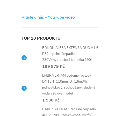
s
t
Vítejte u nás - YouTube video
r
a
TOP 10 PRODUKTŮ
BRILON ALFEA EXTENSA DUO A.I. 6
n
R32 tepelné čerpadlo
230V+hydraulická jednotka 190l
n
199 879 Kč
í
ENBRA ER-AM vodoměr bytový
DN15, l=110mm, Q=1,6m3/h,
jednovtokový, suchoběžný, studená
p
voda, rádiový modul
1 536 Kč
a
BAXI PLATINUM 1 tepelné čerpadlo
400V, 190l, vzduch-voda, vnitřní