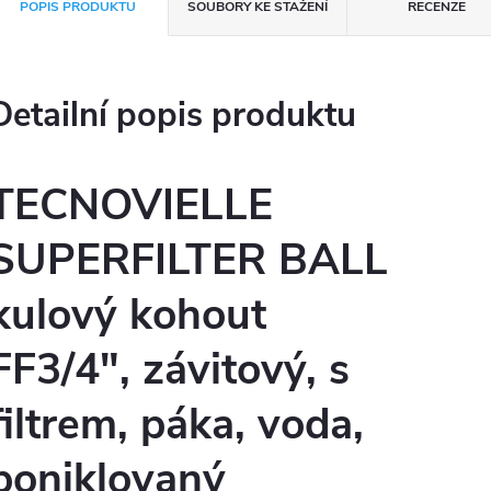
POPIS PRODUKTU
SOUBORY KE STAŽENÍ
RECENZE
Detailní popis produktu
TECNOVIELLE
SUPERFILTER BALL
kulový kohout
FF3/4", závitový, s
filtrem, páka, voda,
poniklovaný