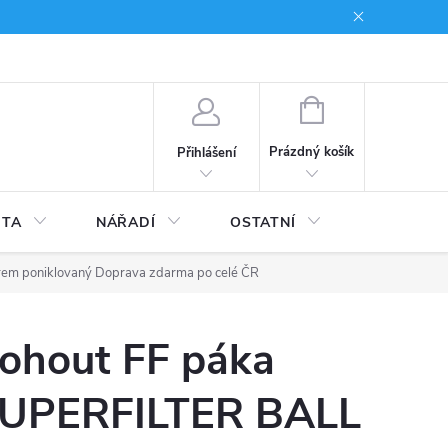
du
Kariera
NÁKUPNÍ
KOŠÍK
Prázdný košík
Přihlášení
ITA
NÁŘADÍ
OSTATNÍ
STAVEBNI
trem poniklovaný
Doprava zdarma po celé ČR
ohout FF páka
UPERFILTER BALL