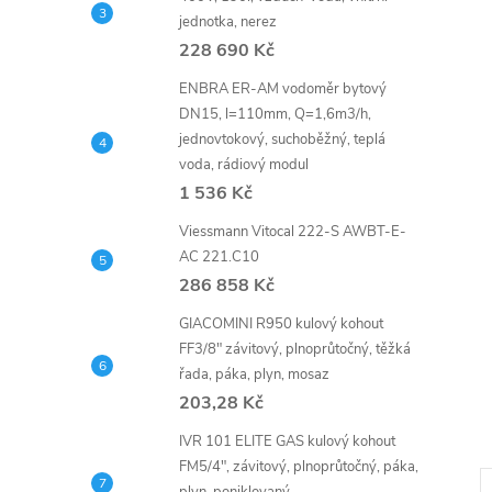
n
jednotka, nerez
e
228 690 Kč
ENBRA ER-AM vodoměr bytový
l
DN15, l=110mm, Q=1,6m3/h,
jednovtokový, suchoběžný, teplá
voda, rádiový modul
1 536 Kč
Viessmann Vitocal 222-S AWBT-E-
AC 221.C10
286 858 Kč
GIACOMINI R950 kulový kohout
FF3/8" závitový, plnoprůtočný, těžká
řada, páka, plyn, mosaz
203,28 Kč
IVR 101 ELITE GAS kulový kohout
FM5/4", závitový, plnoprůtočný, páka,