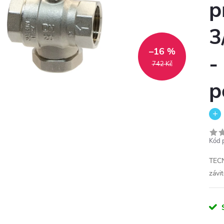
p
3
–16 %
-
742 Kč
p
Kód 
TECN
závi