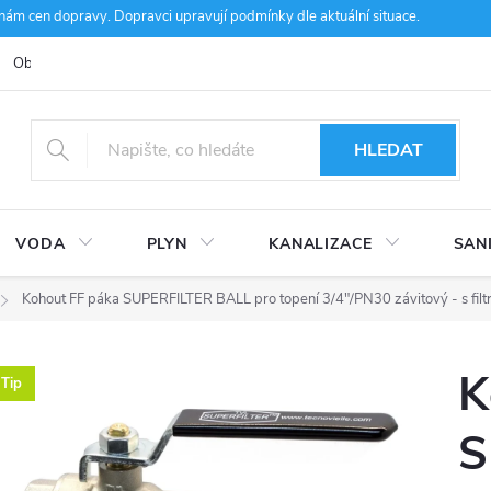
m cen dopravy. Dopravci upravují podmínky dle aktuální situace.
Obchodní podmínky
Kontakty
Ke stažení
Hodnocení obcho
HLEDAT
VODA
PLYN
KANALIZACE
SAN
Kohout FF páka SUPERFILTER BALL pro topení 3/4"/PN30 závitový - s fil
K
Tip
S