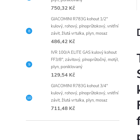
plyn, poniklovaný
750,32 Kč
GIACOMINI R783G kohout 1/2"
kulový, rohový, plnoprůtokový, vnitřní
závit, žlutá vrtulka, plyn, mosaz
486,42 Kč
IVR 100/A ELITE GAS kulový kohout
FF3/8", závitový, plnoprůtočný, motýl,
plyn, poniklovaný
129,54 Kč
GIACOMINI R783G kohout 3/4"
kulový, rohový, plnoprůtokový, vnitřní
závit, žlutá vrtulka, plyn, mosaz
711,48 Kč