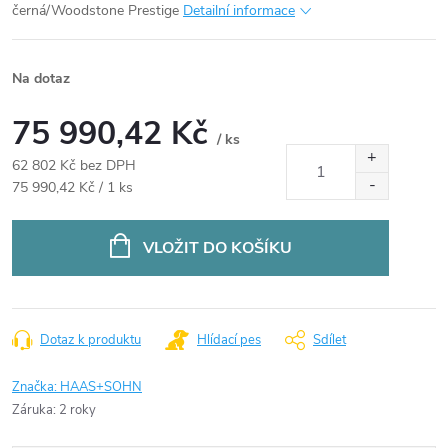
černá/Woodstone Prestige
Detailní informace
Na dotaz
75 990,42 Kč
/ ks
62 802 Kč bez DPH
Měrná
75 990,42 Kč / 1 ks
cena:
VLOŽIT DO KOŠÍKU
Dotaz k produktu
Hlídací pes
Sdílet
Značka:
HAAS+SOHN
Záruka
:
2 roky