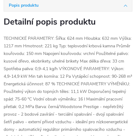
Popis produktu
Detailní popis produktu
TECHNICKÉ PARAMETRY: Šířka: 624 mm Hloubka: 632 mm Výška:
1217 mm Hmotnost: 221 kg Typ: teplovodní krbová kamna Průměr
kouřovodu: 150 mm Napojení kouřovodu: vrchní Použitelné palivo:
kusové dřevo, ekobrikety, uhelné brikety Max délka dřeva: 33 cm
Spotřeba paliva: 0,9-4,1 kg/h VÝKONOVÉ PARAMETRY: Výkon:
4,9-14,9 kW Min tah komína: 12 Pa Vytápěcí schopnost: 90-268 m³
Energetická účinnost: 87 % TECHNICKÉ PARAMETRY VÝMĚNÍKU:
Použitelný výkon do topných těles: 11,1 kW Doporučený tepelný
spád: 75-60 °C Vodní obsah výměníku: 16 l Maximální pracovní
přetlak: 0,2 MPa Barva: černá/Woodstone Prestige - nepřetržitý
provoz - 2 bodové zavírání - terciální spalování - dvojí spalování
šetří palivo - externí přívod vzduchu - ideální pro nízkoenergetické
domy - automatický regulátor primárního spalovacího vzduchu -