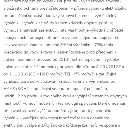
předchází potížím při výpadku el. proudu - vychlazovací smyčka -
slouží jako ochrana před přetopením v případě výpadku elektrického
proudu. Není součástí dodávky krbových kamen - vyměnitelný
výměník - výměník se dá do kamen kdykoliv doplnit, popř. jej
vyjmout a nahradit záslepkou. Tato vlastnost je výhodná v případě
zapojení nebo odpojení otopného systému. Zjednodušuje se tím
celkový servis kamen - snadné čištění výměníku - 73% tepla
předáváno do vody; aktivní + pasivní ochrana proti přetopení -
splnění podmínek provozu od 2018 - šetrné teplovodní výrobky
splňující nejpřísnější podmínky provozu dle zákona č. 201/2012 Sb.
od 1. 1. 2018 (CO <1200 mg/m3; TZL <75 mg/m3) a zaručující
vynikající parametry spalování Krbová kamna s výměníkem od
HAAS+SOHN jsou ideální volbou pro spojení příjemného,
uklidňujícího pocitu u rodinného krbu a vytápění ostatních obytných
místností. Pomocí moderních technologií spalování, které umožňují
předávání výrazně vyššího poměru výkonu do teplovodního
výměníku, využijete maximální množství tepla a dosáhnete
efektivního vytápění. Díky široké nabídce je lze navíc ve spojení s