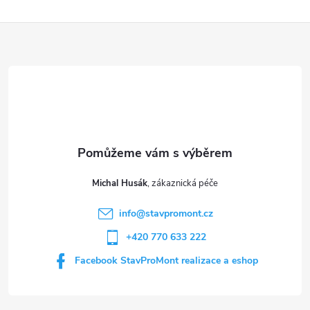
Z
á
p
a
t
Michal Husák
í
info
@
stavpromont.cz
+420 770 633 222
Facebook StavProMont realizace a eshop