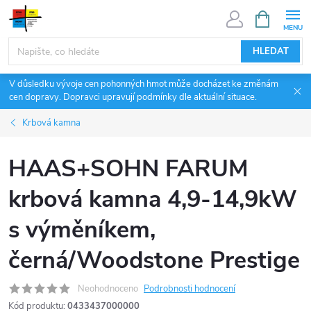
Přejít
NÁKUPNÍ
KOŠÍK
na
obsah
HLEDAT
V důsledku vývoje cen pohonných hmot může docházet ke změnám
cen dopravy. Dopravci upravují podmínky dle aktuální situace.
Krbová kamna
HAAS+SOHN FARUM
krbová kamna 4,9-14,9kW
s výměníkem,
černá/Woodstone Prestige
Neohodnoceno
Podrobnosti hodnocení
Kód produktu:
0433437000000