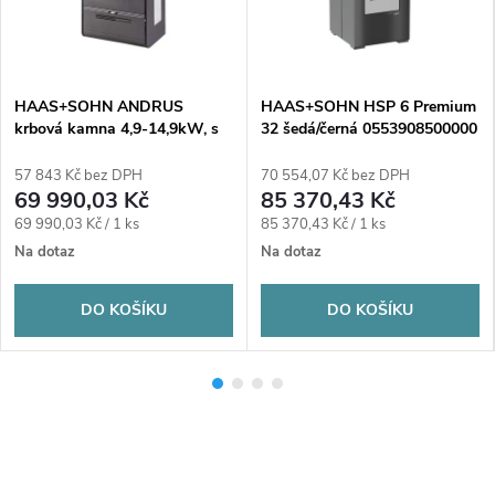
HAAS+SOHN ANDRUS
HAAS+SOHN HSP 6 Premium
krbová kamna 4,9-14,9kW, s
32 šedá/černá 0553908500000
výměníkem, antracit/šedá
57 843 Kč bez DPH
70 554,07 Kč bez DPH
69 990,03 Kč
85 370,43 Kč
Měrná
Měrná
69 990,03 Kč / 1 ks
85 370,43 Kč / 1 ks
cena:
cena:
Na dotaz
Na dotaz
DO KOŠÍKU
DO KOŠÍKU