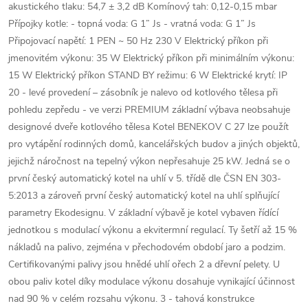
akustického tlaku: 54,7 ± 3,2 dB Komínový tah: 0,12-0,15 mbar
Přípojky kotle: - topná voda: G 1” Js - vratná voda: G 1” Js
Připojovací napětí: 1 PEN ~ 50 Hz 230 V Elektrický příkon při
jmenovitém výkonu: 35 W Elektrický příkon při minimálním výkonu:
15 W Elektrický příkon STAND BY režimu: 6 W Elektrické krytí: IP
20 - levé provedení – zásobník je nalevo od kotlového tělesa při
pohledu zepředu - ve verzi PREMIUM základní výbava neobsahuje
designové dveře kotlového tělesa Kotel BENEKOV C 27 lze použít
pro vytápění rodinných domů, kancelářských budov a jiných objektů,
jejichž náročnost na tepelný výkon nepřesahuje 25 kW. Jedná se o
první český automatický kotel na uhlí v 5. třídě dle ČSN EN 303-
5:2013 a zároveň první český automatický kotel na uhlí splňující
parametry Ekodesignu. V základní výbavě je kotel vybaven řídící
jednotkou s modulací výkonu a ekvitermní regulací. Ty šetří až 15 %
nákladů na palivo, zejména v přechodovém období jaro a podzim.
Certifikovanými palivy jsou hnědé uhlí ořech 2 a dřevní pelety. U
obou paliv kotel díky modulace výkonu dosahuje vynikající účinnost
nad 90 % v celém rozsahu výkonu. 3 - tahová konstrukce