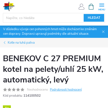
Přejít
NÁKUPNÍ
KOŠÍK
na
obsah
HLEDAT
V důsledku vývoje cen pohonných hmot může docházet ke změnám
cen dopravy. Dopravci upravují podmínky dle aktuální situace.
Kotle na tuhá paliva
BENEKOV C 27 PREMIUM
kotel na pelety/uhlí 25 kW,
automatický, levý
Neohodnoceno
Podrobnosti hodnocení
Kód produktu:
114100502