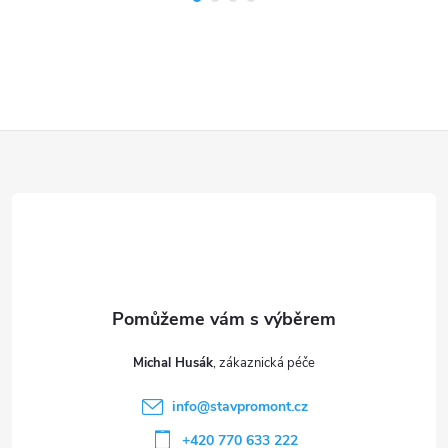
Z
á
p
a
t
Michal Husák
í
info
@
stavpromont.cz
+420 770 633 222