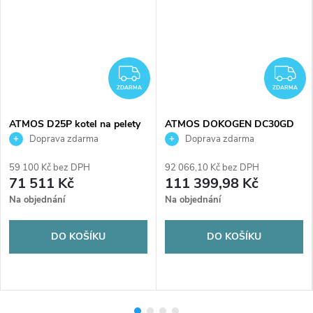
MA
ZDARMA
Z
ZDARMA
ZDARMA
ATMOS D25P kotel na pelety
ATMOS DOKOGEN DC30GD
24 kW, zplyňovací
kotel na dřevo 29,8 kW,
Doprava zdarma
Doprava zdarma
zplyňovací, pravý
59 100 Kč bez DPH
92 066,10 Kč bez DPH
71 511 Kč
111 399,98 Kč
Na objednání
Na objednání
DO KOŠÍKU
DO KOŠÍKU