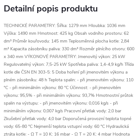
Detailní popis produktu
TECHNICKÉ PARAMETRY: Šířka: 1279 mm Hloubka: 1036 mm
Výška: 1490 mm Hmotnost: 425 kg Obsah vodního prostoru: 62
dm³ Průměr kouřovodu: 145 mm Teplosměnná plocha kotle: 2,84
m² Kapacita zásobníku paliva: 330 dm³ Rozměr plnícího otvoru: 600
x 340 mm VÝKONOVÉ PARAMETRY: Jmenovitý výkon: 25 kW
Regulovatelný výkon: 7,5-25 kW Spotřeba paliva: 1,4-4,9 kg/h Třída
kotle dle ČSN EN 303-5: 5 Doba hoření při jmenovitém výkonu a
plném zásobníku: 48 h Teplota spalin: - při jmenovitém výkonu: 110
°C - při minimálním výkonu: 80 °C Účinnost: - při jmenovitém
výkonu: 95,5% - při minimálním výkonu: 93,7% Hmotnostní průtok
spalin na výstupu: - při jmenovitém výkonu: 0,016 kg/s - při
minimálním výkonu: 0,007 kg/s Pracovní přetlak vody: 2,0 bar
Zkušební přetlak vody: 4,0 bar Doporučená provozní teplota topné
vody: 65-80 °C Nejmenší teplota vstupní vody: 60 °C Hydraulická
ztráta kotle: - ∆ T = 10 K: 16 mbar - ∆ T = 20 K: 4 mbar Hodnota