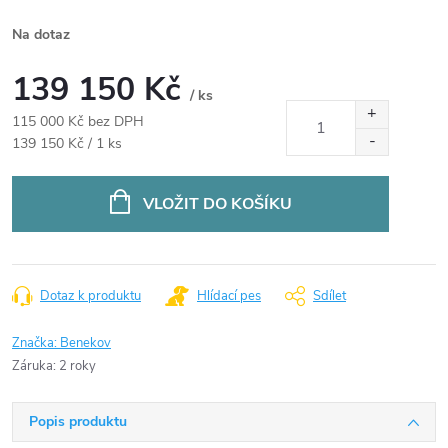
Na dotaz
139 150 Kč
/ ks
115 000 Kč bez DPH
Měrná
139 150 Kč / 1 ks
cena:
VLOŽIT DO KOŠÍKU
Dotaz k produktu
Hlídací pes
Sdílet
Značka:
Benekov
Záruka
:
2 roky
Popis produktu