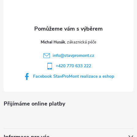
p
a
t
Michal Husák
í
info
@
stavpromont.cz
+420 770 633 222
Facebook StavProMont realizace a eshop
Přijímáme online platby
Informace pro vás