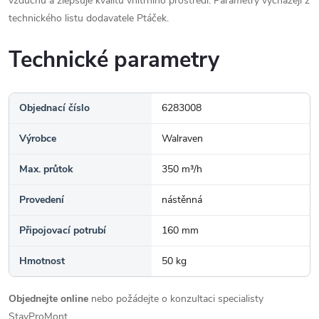
vzduchu a zlepšuje kvalitu vnitřního prostředí. Parametry vycházejí z
technického listu dodavatele Ptáček.
Technické parametry
Objednací číslo
6283008
Výrobce
Walraven
Max. průtok
350 m³/h
Provedení
nástěnná
Připojovací potrubí
160 mm
Hmotnost
50 kg
Objednejte online
nebo požádejte o konzultaci specialisty
StavProMont.