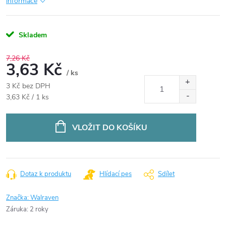
informace
Skladem
7,26 Kč
3,63 Kč
/ ks
3 Kč bez DPH
Měrná
3,63 Kč / 1 ks
cena:
VLOŽIT DO KOŠÍKU
Dotaz k produktu
Hlídací pes
Sdílet
Značka:
Walraven
Záruka
:
2 roky