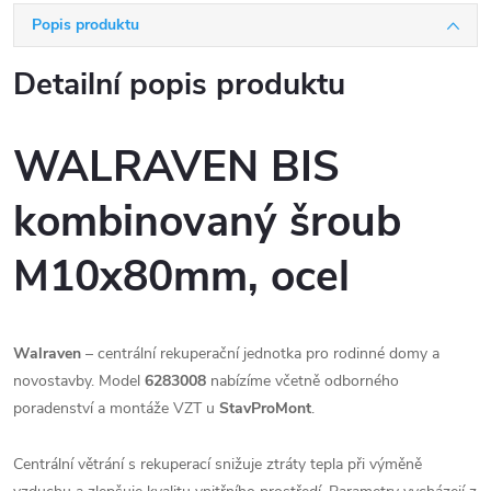
Popis produktu
Detailní popis produktu
WALRAVEN BIS
kombinovaný šroub
M10x80mm, ocel
Walraven
– centrální rekuperační jednotka pro rodinné domy a
novostavby. Model
6283008
nabízíme včetně odborného
poradenství a montáže VZT u
StavProMont
.
Centrální větrání s rekuperací snižuje ztráty tepla při výměně