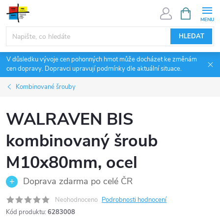
Přejít
NÁKUPNÍ
KOŠÍK
na
obsah
HLEDAT
V důsledku vývoje cen pohonných hmot může docházet ke změnám
cen dopravy. Dopravci upravují podmínky dle aktuální situace.
Kombinované šrouby
WALRAVEN BIS
kombinovaný šroub
M10x80mm, ocel
Doprava zdarma po celé ČR
Neohodnoceno
Podrobnosti hodnocení
Kód produktu:
6283008