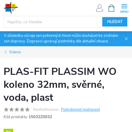
Přejít
NÁKUPNÍ
KOŠÍK
na
obsah
HLEDAT
V důsledku vývoje cen pohonných hmot může docházet ke změnám
cen dopravy. Dopravci upravují podmínky dle aktuální situace.
Koleno
PLAS-FIT PLASSIM WO
koleno 32mm, svěrné,
voda, plast
Neohodnoceno
Podrobnosti hodnocení
Kód produktu:
15032Z0032