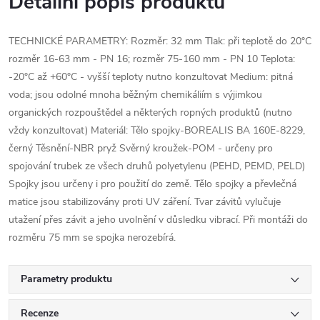
Detailní popis produktu
TECHNICKÉ PARAMETRY: Rozměr: 32 mm Tlak: při teplotě do 20°C
rozměr 16-63 mm - PN 16; rozměr 75-160 mm - PN 10 Teplota:
-20°C až +60°C - vyšší teploty nutno konzultovat Medium: pitná
voda; jsou odolné mnoha běžným chemikáliím s výjimkou
organických rozpouštědel a některých ropných produktů (nutno
vždy konzultovat) Materiál: Tělo spojky-BOREALIS BA 160E-8229,
černý Těsnění-NBR pryž Svěrný kroužek-POM - určeny pro
spojování trubek ze všech druhů polyetylenu (PEHD, PEMD, PELD)
Spojky jsou určeny i pro použití do země. Tělo spojky a převlečná
matice jsou stabilizovány proti UV záření. Tvar závitů vylučuje
utažení přes závit a jeho uvolnění v důsledku vibrací. Při montáži do
rozměru 75 mm se spojka nerozebírá.
Parametry produktu
Recenze