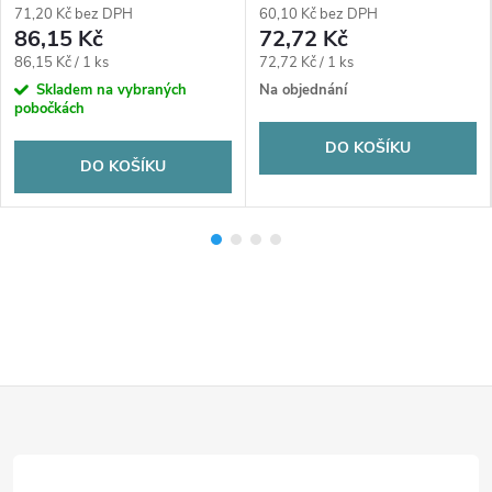
71,20 Kč bez DPH
60,10 Kč bez DPH
86,15 Kč
72,72 Kč
Měrná
Měrná
86,15 Kč / 1 ks
72,72 Kč / 1 ks
cena:
cena:
Skladem na vybraných
Na objednání
pobočkách
DO KOŠÍKU
DO KOŠÍKU
Z
á