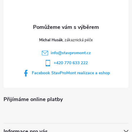
p
a
t
Michal Husák
í
info
@
stavpromont.cz
+420 770 633 222
Facebook StavProMont realizace a eshop
Přijímáme online platby
Informace pro vás