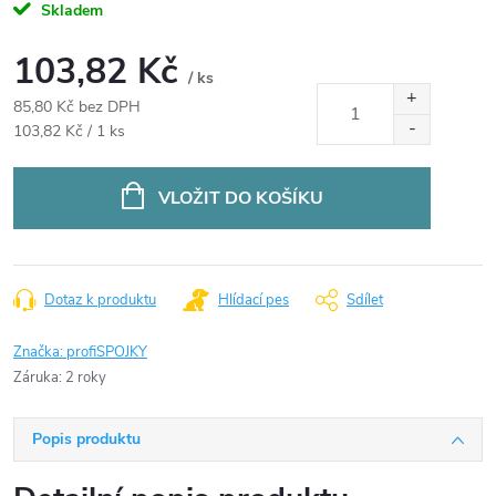
Skladem
103,82 Kč
/ ks
85,80 Kč bez DPH
Měrná
103,82 Kč / 1 ks
cena:
VLOŽIT DO KOŠÍKU
Dotaz k produktu
Hlídací pes
Sdílet
Značka:
profiSPOJKY
Záruka
:
2 roky
Popis produktu