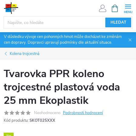
Přejít
NÁKUPNÍ
KOŠÍK
na
obsah
HLEDAT
V důsledku vývoje cen pohonných hmot může docházet ke změnám
cen dopravy. Dopravci upravují podmínky dle aktuální situace.
Kolena trojcestná
Tvarovka PPR koleno
trojcestné plastová voda
25 mm Ekoplastik
Neohodnoceno
Podrobnosti hodnocení
Kód produktu:
SKOT025XXX