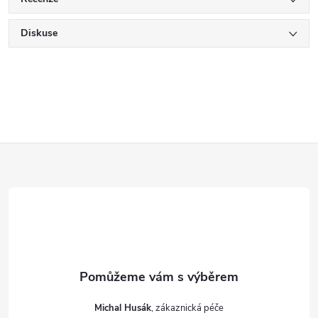
Diskuse
Z
á
p
a
t
Michal Husák