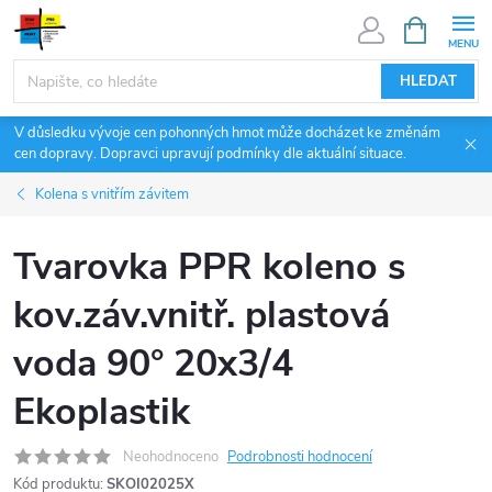
Přejít
NÁKUPNÍ
KOŠÍK
na
obsah
HLEDAT
V důsledku vývoje cen pohonných hmot může docházet ke změnám
cen dopravy. Dopravci upravují podmínky dle aktuální situace.
Kolena s vnitřím závitem
Tvarovka PPR koleno s
kov.záv.vnitř. plastová
voda 90° 20x3/4
Ekoplastik
Neohodnoceno
Podrobnosti hodnocení
Kód produktu:
SKOI02025X