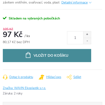
závitem vnitřním, svařovací, voda, plast
Detailní informace
Skladem na vybraných pobočkách
105 Kč
97 Kč
/ ks
80,17 Kč bez DPH
Měrná
cena:
VLOŽIT DO KOŠÍKU
Dotaz k produktu
Hlídací pes
Sdílet
Značka:
WAVIN Ekoplastik s.r.o.
Záruka
:
2 roky