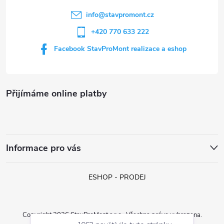
í
info
@
stavpromont.cz
+420 770 633 222
Facebook StavProMont realizace a eshop
Přijímáme online platby
Informace pro vás
ESHOP - PRODEJ
Copyright 2026
StavProMont s.r.o.
. Všechna práva vyhrazena.
1052 navštívilo tuto stránku