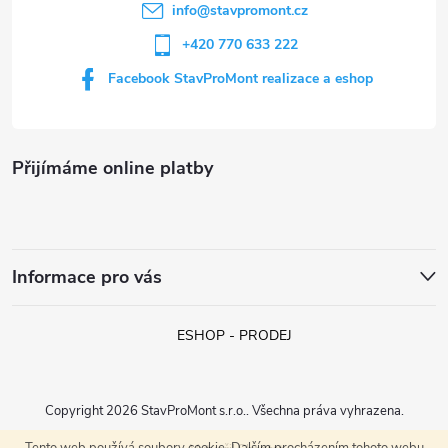
í
info
@
stavpromont.cz
+420 770 633 222
Facebook StavProMont realizace a eshop
Přijímáme online platby
Informace pro vás
ESHOP - PRODEJ
Copyright 2026
StavProMont s.r.o.
. Všechna práva vyhrazena.
Tento web používá soubory cookie. Dalším procházením tohoto webu