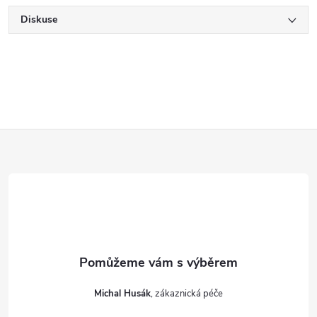
Diskuse
Z
á
p
a
t
Michal Husák