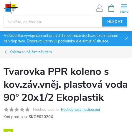
Přejít
NÁKUPNÍ
KOŠÍK
na
obsah
HLEDAT
V důsledku vývoje cen pohonných hmot může docházet ke změnám
cen dopravy. Dopravci upravují podmínky dle aktuální situace.
Kolena s vnějším závitem
Tvarovka PPR koleno s
kov.záv.vněj. plastová voda
90° 20x1/2 Ekoplastik
Neohodnoceno
Podrobnosti hodnocení
Kód produktu:
SKOE02020X