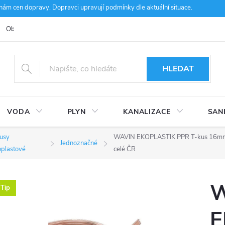
m cen dopravy. Dopravci upravují podmínky dle aktuální situace.
Obchodní podmínky
Kontakty
Ke stažení
Hodnocení obcho
HLEDAT
VODA
PLYN
KANALIZACE
SAN
usy
WAVIN EKOPLASTIK PPR T-kus 16mm, 
Jednoznačné
oplastové
celé ČR
W
Tip
E