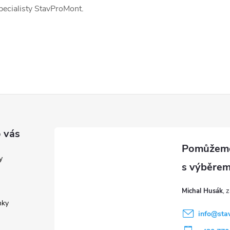
pecialisty StavProMont.
 vás
y
Michal Husák
nky
info
@
sta