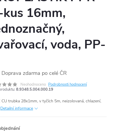
-kus 16mm,
ednoznačný,
vařovací, voda, PP-
Doprava zdarma po celé ČR
Neohodnoceno
Podrobnosti hodnocení
produktu:
8.9348.5.004.000.19
CU trubka 28x1mm, v tyčích 5m, neizolovaná, chlazení,
ď
Detailní informace
objednání