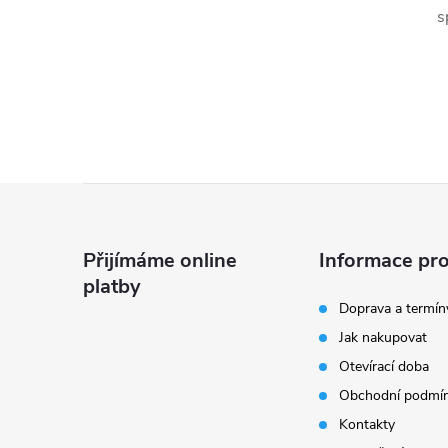
s
Z
á
Přijímáme online
Informace pro
platby
p
Doprava a termín
Jak nakupovat
a
Otevírací doba
t
Obchodní podmí
Kontakty