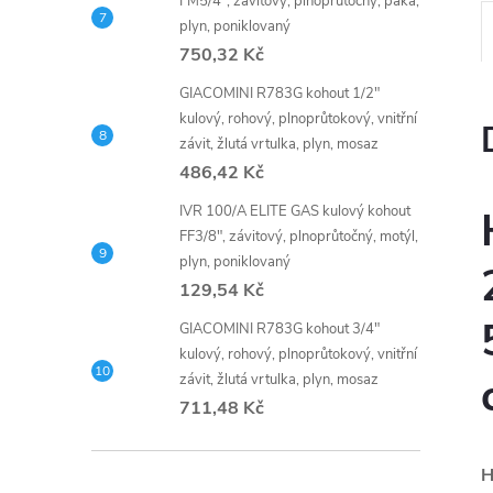
FM5/4", závitový, plnoprůtočný, páka,
plyn, poniklovaný
750,32 Kč
GIACOMINI R783G kohout 1/2"
kulový, rohový, plnoprůtokový, vnitřní
závit, žlutá vrtulka, plyn, mosaz
486,42 Kč
IVR 100/A ELITE GAS kulový kohout
FF3/8", závitový, plnoprůtočný, motýl,
plyn, poniklovaný
129,54 Kč
GIACOMINI R783G kohout 3/4"
kulový, rohový, plnoprůtokový, vnitřní
závit, žlutá vrtulka, plyn, mosaz
711,48 Kč