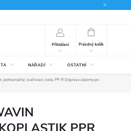
du
Kariera
NÁKUPNÍ
KOŠÍK
Prázdný košík
Přihlášení
ITA
NÁŘADÍ
OSTATNÍ
STAVEBNI
jednoznačný, svařovací, voda, PP-R
Doprava zdarma po
AVIN
KOPLASTIK PPR