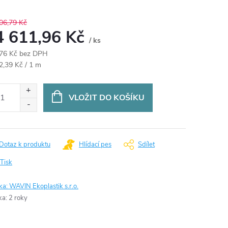
06,79 Kč
4 611,96 Kč
/ ks
76 Kč bez DPH
ná
2,39 Kč / 1 m
:
VLOŽIT DO KOŠÍKU
Dotaz k produktu
Hlídací pes
Sdílet
Tisk
ka:
WAVIN Ekoplastik s.r.o.
ka
:
2 roky