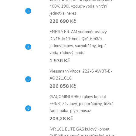
n
400V, 190l, vzduch-voda, vnitřní
jednotka, nerez
e
228 690 Kč
ENBRA ER-AM vodoměr bytový
l
DN15, l=110mm, Q=1,6m3/h,
jednovtokový, suchoběžný, teplá
voda, rádiový modul
1 536 Kč
Viessmann Vitocal 222-S AWBT-E-
AC 221.C10
286 858 Kč
GIACOMINI R950 kulový kohout
FF3/8" závitový, plnoprůtočný, těžká
řada, páka, plyn, mosaz
203,28 Kč
IVR 101 ELITE GAS kulový kohout