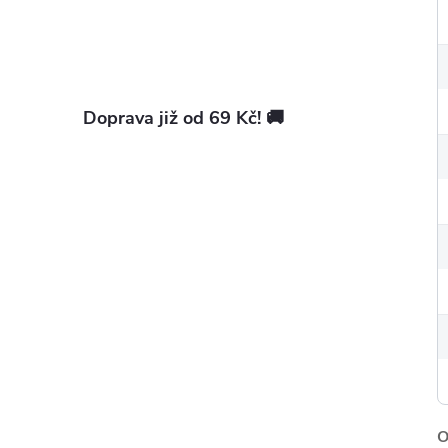
Doprava již od 69 Kč! 🚚
O