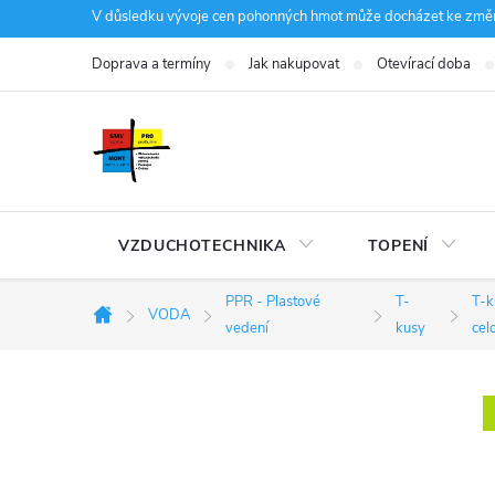
Přejít
V důsledku vývoje cen pohonných hmot může docházet ke změná
na
Doprava a termíny
Jak nakupovat
Otevírací doba
obsah
VZDUCHOTECHNIKA
TOPENÍ
PPR - Plastové
T-
T-k
VODA
Domů
vedení
kusy
cel
P
o