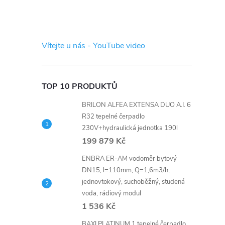
s
t
Vítejte u nás - YouTube video
r
a
TOP 10 PRODUKTŮ
BRILON ALFEA EXTENSA DUO A.I. 6
n
R32 tepelné čerpadlo
230V+hydraulická jednotka 190l
n
199 879 Kč
í
ENBRA ER-AM vodoměr bytový
DN15, l=110mm, Q=1,6m3/h,
jednovtokový, suchoběžný, studená
p
voda, rádiový modul
1 536 Kč
a
BAXI PLATINUM 1 tepelné čerpadlo