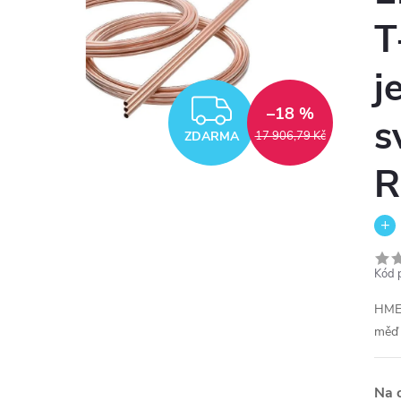
T
j
ZDARMA
–18 %
s
ZDARMA
17 906,79 Kč
R
Kód 
HME 
mě
Na 