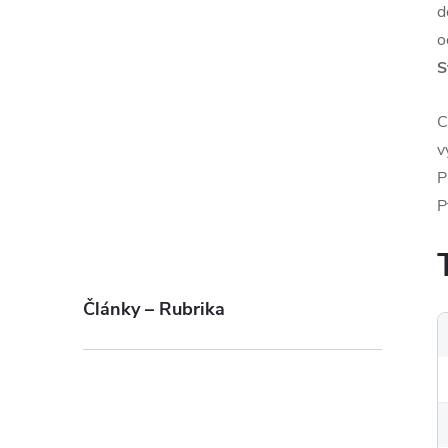
d
o
S
C
v
P
P
Články – Rubrika