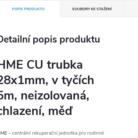
POPIS PRODUKTU
SOUBORY KE STAŽENÍ
Detailní popis produktu
HME CU trubka
28x1mm, v tyčích
5m, neizolovaná,
chlazení, měď
HME
– centrální rekuperační jednotka pro rodinné