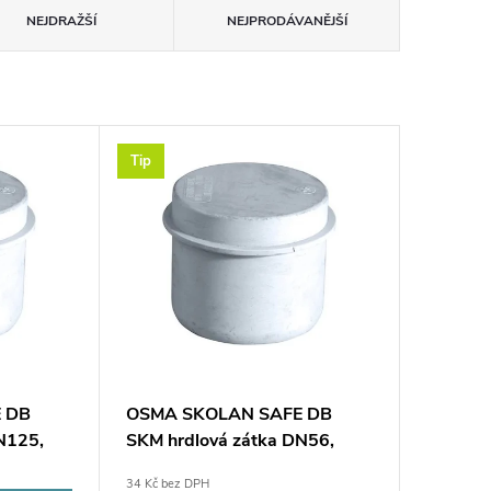
NEJDRAŽŠÍ
NEJPRODÁVANĚJŠÍ
Tip
 DB
OSMA SKOLAN SAFE DB
N125,
SKM hrdlová zátka DN56,
odhlučněná, PP, bílá
34 Kč bez DPH