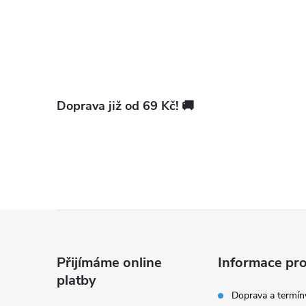
i
Doprava již od 69 Kč! 🚚
Z
á
Přijímáme online
Informace pro
platby
p
Doprava a termín