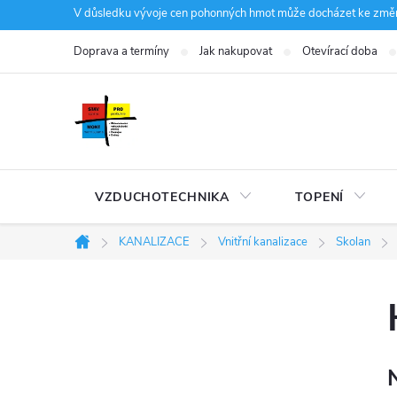
Přejít
V důsledku vývoje cen pohonných hmot může docházet ke změná
na
Doprava a termíny
Jak nakupovat
Otevírací doba
obsah
VZDUCHOTECHNIKA
TOPENÍ
KANALIZACE
Vnitřní kanalizace
Skolan
Domů
P
o