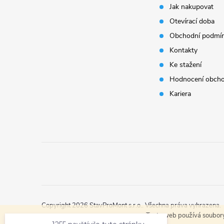
Jak nakupovat
a
Otevírací doba
t
Obchodní podmí
Kontakty
í
Ke stažení
Hodnocení obch
Kariera
1255 navštívilo tuto stránku
Copyright 2026
StavProMont s.r.o.
. Všechna práva vyhrazena.
navštívilo tuto stránku
Tento web používá soubory 