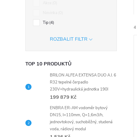
n
Akce
0
Novinka
0
e
Tip
4
4
l
ROZBALIT FILTR
TOP 10 PRODUKTŮ
BRILON ALFEA EXTENSA DUO A.I. 6
í
R32 tepelné čerpadlo
i
230V+hydraulická jednotka 190l
199 879 Kč
ENBRA ER-AM vodoměr bytový
DN15, l=110mm, Q=1,6m3/h,
jednovtokový, suchoběžný, studená
voda, rádiový modul