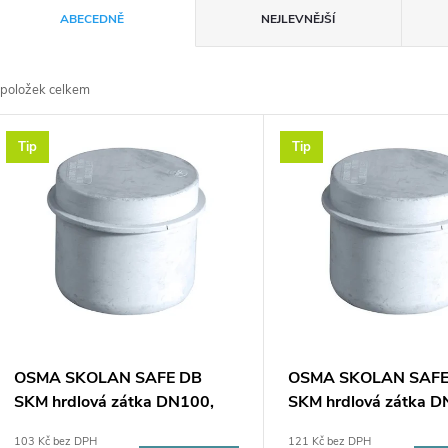
Ř
ABECEDNĚ
NEJLEVNĚJŠÍ
a
položek celkem
z
V
Tip
Tip
e
ý
n
p
p
s
r
p
OSMA SKOLAN SAFE DB
OSMA SKOLAN SAFE
o
SKM hrdlová zátka DN100,
SKM hrdlová zátka D
r
odhlučněná, PP, bílá
odhlučněná, PP, bílá
103 Kč bez DPH
121 Kč bez DPH