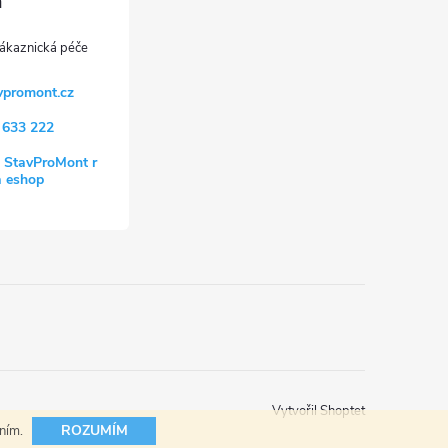
vpromont.cz
 633 222
 StavProMont r
a eshop
Vytvořil Shoptet
ROZUMÍM
áním.