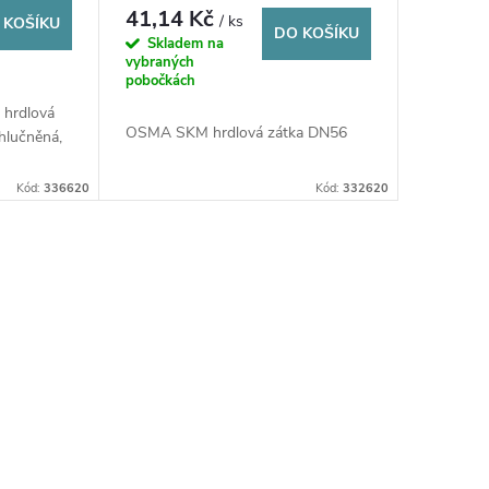
41,14 Kč
/ ks
 KOŠÍKU
DO KOŠÍKU
Skladem na
vybraných
pobočkách
hrdlová
OSMA SKM hrdlová zátka DN56
hlučněná,
Kód:
336620
Kód:
332620