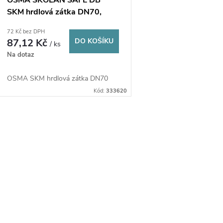
SKM hrdlová zátka DN70,
odhlučněná, PP, bílá
72 Kč bez DPH
87,12 Kč
DO KOŠÍKU
/ ks
Na dotaz
OSMA SKM hrdlová zátka DN70
Kód:
333620
O
v
á
d