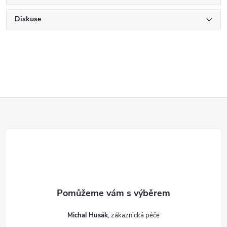
Diskuse
Z
á
p
a
t
Michal Husák