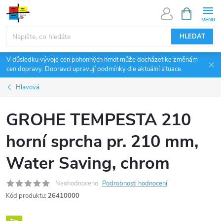
Přejít
NÁKUPNÍ
KOŠÍK
na
obsah
HLEDAT
V důsledku vývoje cen pohonných hmot může docházet ke změnám
cen dopravy. Dopravci upravují podmínky dle aktuální situace.
Hlavová
GROHE TEMPESTA 210
horní sprcha pr. 210 mm,
Water Saving, chrom
Neohodnoceno
Podrobnosti hodnocení
Kód produktu:
26410000