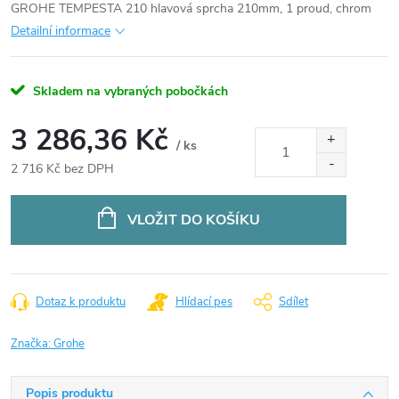
GROHE TEMPESTA 210 hlavová sprcha 210mm, 1 proud, chrom
Detailní informace
Skladem na vybraných pobočkách
3 286,36 Kč
/ ks
2 716 Kč bez DPH
Měrná
cena:
VLOŽIT DO KOŠÍKU
Dotaz k produktu
Hlídací pes
Sdílet
Značka:
Grohe
Popis produktu