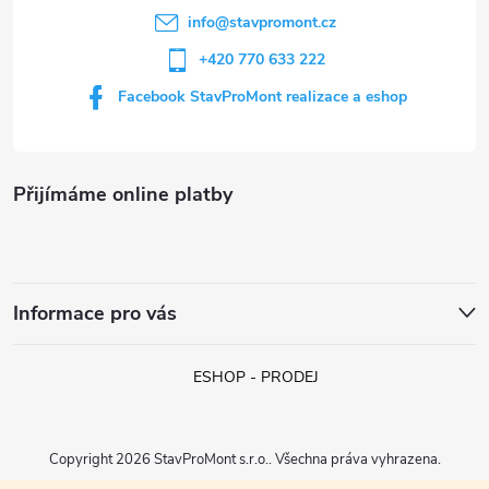
í
info
@
stavpromont.cz
+420 770 633 222
Facebook StavProMont realizace a eshop
Přijímáme online platby
Informace pro vás
ESHOP - PRODEJ
Copyright 2026
StavProMont s.r.o.
. Všechna práva vyhrazena.