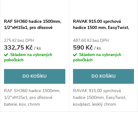
RAF SH360 hadice 1500mm,
RAVAK 915.00 sprchová
1/2"xM15x1, pro dřezové
hadice 1500 mm, EasyTwist,
baterie, kov, chrom
kov/plast, lesklý chrom
275 Kč bez DPH
487,60 Kč bez DPH
332,75 Kč
590 Kč
/ ks
/ ks
Skladem na vybraných
Skladem na vybraných
pobočkách
pobočkách
DO KOŠÍKU
DO KOŠÍKU
RAF SH360 hadice 1500mm,
RAVAK 915.00 sprchová
1/2"xM15x1, pro dřezové
hadice 1500mm, EasyTwist,
baterie, kov, chrom
kov/plast, lesklý chrom
O