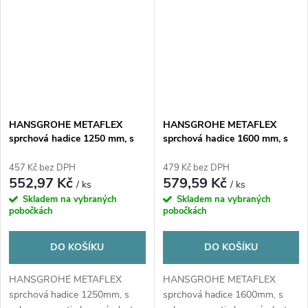
HANSGROHE METAFLEX
HANSGROHE METAFLEX
sprchová hadice 1250 mm, s
sprchová hadice 1600 mm, s
ochranou proti zlomení, plast,
ochranou proti zlomení, plast,
chrom
chrom
457 Kč bez DPH
479 Kč bez DPH
552,97 Kč
579,59 Kč
/ ks
/ ks
Skladem na vybraných
Skladem na vybraných
pobočkách
pobočkách
DO KOŠÍKU
DO KOŠÍKU
HANSGROHE METAFLEX
HANSGROHE METAFLEX
sprchová hadice 1250mm, s
sprchová hadice 1600mm, s