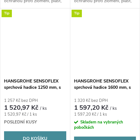
ochranou proti zlomení, plast,
ochranou proti zlomení, plast,
chrom
chrom
Tip
Tip
HANSGROHE SENSOFLEX
HANSGROHE SENSOFLEX
sprchová hadice 1250 mm, s
sprchová hadice 1600 mm, s
ochranou proti překroucení a
ochranou proti překroucení a
zlomení, kov, chrom
zlomení, kov, chrom
1 257 Kč bez DPH
1 320 Kč bez DPH
1 520,97 Kč
1 597,20 Kč
/ ks
/ ks
Měrná
Měrná
1 520,97 Kč / 1 ks
1 597,20 Kč / 1 ks
cena:
cena:
POSLEDNÍ KUSY
Skladem na vybraných
pobočkách
DO KOŠÍKU