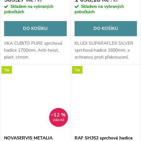
/ ks
/ ks
Skladem na vybraných
Skladem na vybraných
pobočkách
pobočkách
DO KOŠÍKU
DO KOŠÍKU
JIKA CUBITO PURE sprchová
KLUDI SUPARAFLEX SILVER
hadice 1700mm, Anti-twist,
sprchová hadice 1600mm, s
plast, chrom
ochranou proti překroucení,
plast, chrom
Tip
Tip
–12 %
240 Kč
NOVASERVIS METALIA
RAF SH352 sprchová hadice