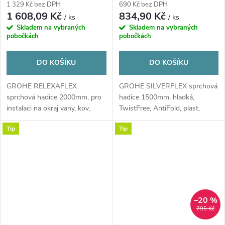
chrom
chrom
1 329 Kč bez DPH
690 Kč bez DPH
1 608,09 Kč
834,90 Kč
/ ks
/ ks
Skladem na vybraných
Skladem na vybraných
pobočkách
pobočkách
DO KOŠÍKU
DO KOŠÍKU
GROHE RELEXAFLEX
GROHE SILVERFLEX sprchová
sprchová hadice 2000mm, pro
hadice 1500mm, hladká,
instalaci na okraj vany, kov,
TwistFree, AntiFold, plast,
chrom
chrom
Tip
Tip
–20 %
795 Kč