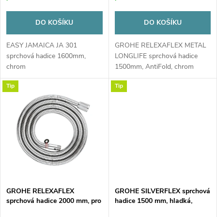
o
d
d
DO KOŠÍKU
DO KOŠÍKU
u
u
EASY JAMAICA JA 301
GROHE RELEXAFLEX METAL
sprchová hadice 1600mm,
LONGLIFE sprchová hadice
k
chrom
1500mm, AntiFold, chrom
k
t
Tip
Tip
t
ů
ů
GROHE RELEXAFLEX
GROHE SILVERFLEX sprchová
sprchová hadice 2000 mm, pro
hadice 1500 mm, hladká,
instalaci na okraj vany, kov,
TwistStop, AntiFold, plast,