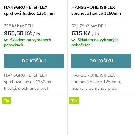
HANSGROHE ISIFLEX
HANSGROHE ISIFLEX
sprchová hadice 1250 mm,
sprchová hadice 1250mm
hladká, s ochranou proti
překroucení a zlomení, plast,
798 Kč bez DPH
524,79 Kč bez DPH
chrom
965,58 Kč
635 Kč
/ ks
/ ks
Skladem na vybraných
Skladem na vybraných
pobočkách
pobočkách
DO KOŠÍKU
DO KOŠÍKU
HANSGROHE ISIFLEX
HANSGROHE ISIFLEX
sprchová hadice 1250mm,
sprchová hadice 1250mm,
hladká, s ochranou proti
hladká, s ochranou proti
překroucení a zlomení, plast,...
překroucení a zlomení, plast,...
Tip
Tip