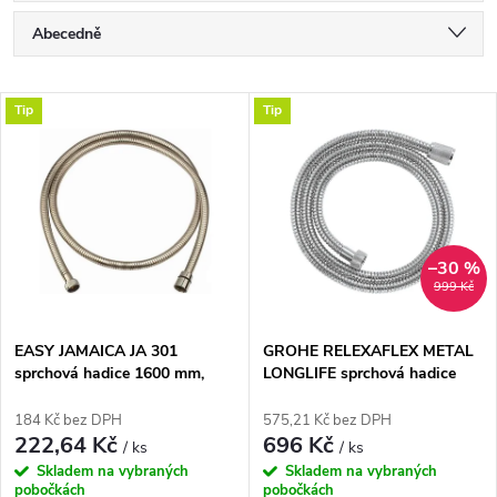
Ř
Abecedně
a
Nejlevnější
V
Tip
Tip
Nejdražší
z
ý
Nejprodávanější
e
p
n
i
–30 %
999 Kč
í
s
p
EASY JAMAICA JA 301
GROHE RELEXAFLEX METAL
sprchová hadice 1600 mm,
LONGLIFE sprchová hadice
p
chrom
1500mm, AntiFold, chrom
r
184 Kč bez DPH
575,21 Kč bez DPH
r
222,64 Kč
696 Kč
/ ks
/ ks
o
Skladem na vybraných
Skladem na vybraných
pobočkách
pobočkách