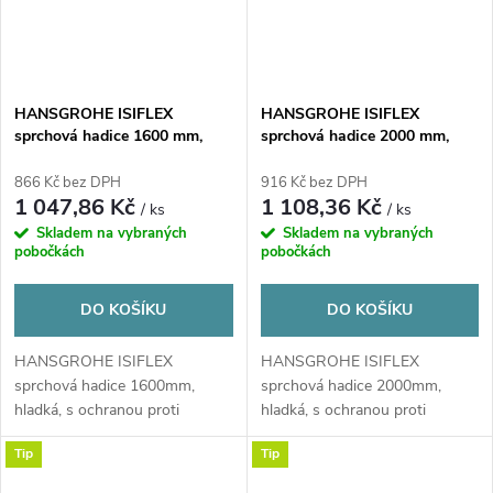
HANSGROHE ISIFLEX
HANSGROHE ISIFLEX
sprchová hadice 1600 mm,
sprchová hadice 2000 mm,
hladká, s ochranou proti
hladká, s ochranou proti
překroucení a zlomení, plast,
překroucení a zlomení, plast,
866 Kč bez DPH
916 Kč bez DPH
chrom
chrom
1 047,86 Kč
1 108,36 Kč
/ ks
/ ks
Skladem na vybraných
Skladem na vybraných
pobočkách
pobočkách
DO KOŠÍKU
DO KOŠÍKU
HANSGROHE ISIFLEX
HANSGROHE ISIFLEX
sprchová hadice 1600mm,
sprchová hadice 2000mm,
hladká, s ochranou proti
hladká, s ochranou proti
překroucení a zlomení, plast,...
překroucení a zlomení, plast,...
Tip
Tip