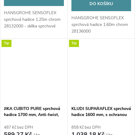
DO KOŠÍKU
HANSGROHE SENSOFLEX
HANSGROHE SENSOFLEX
sprchová hadice 1,25m chrom
sprchová hadice 1,60m chrom
28132000 - délka sprchové
28136000
hadice: 1,25 m - barva:...
Tip
Tip
JIKA CUBITO PURE sprchová
KLUDI SUPARAFLEX sprchová
hadice 1700 mm, Anti-twist,
hadice 1600 mm, s ochranou
nerez, chrom
proti překroucení, plast, chrom
487 Kč bez DPH
858 Kč bez DPH
589,27 Kč
1 038,18 Kč