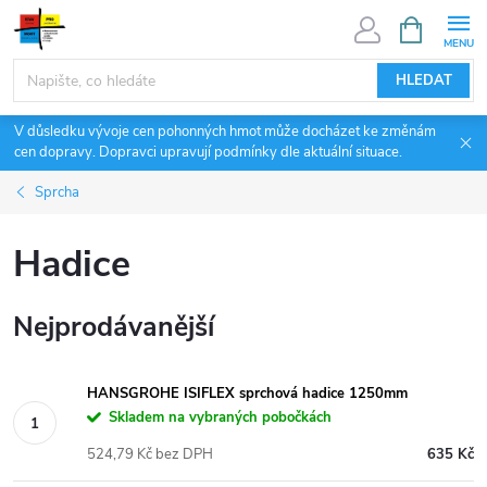
Přejít
NÁKUPNÍ
KOŠÍK
na
obsah
HLEDAT
V důsledku vývoje cen pohonných hmot může docházet ke změnám
cen dopravy. Dopravci upravují podmínky dle aktuální situace.
Sprcha
Hadice
Nejprodávanější
HANSGROHE ISIFLEX sprchová hadice 1250mm
Skladem na vybraných pobočkách
524,79 Kč bez DPH
635 Kč