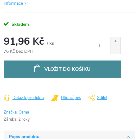
informace
Skladem
91,96 Kč
/ ks
76 Kč bez DPH
Měrná
cena:
VLOŽIT DO KOŠÍKU
Dotaz k produktu
Hlídací pes
Sdílet
Značka:
Osma
Záruka
:
2 roky
Popis produktu