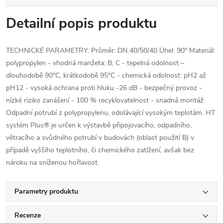
Detailní popis produktu
TECHNICKÉ PARAMETRY: Průměr: DN 40/50/40 Úhel: 90° Materiál:
polypropylen - vhodná manžeta: B, C - tepelná odolnost –
dlouhodobě 90°C, krátkodobě 95°C - chemická odolnost: pH2 až
pH12 - vysoká ochrana proti hluku -26 dB - bezpečný provoz -
nízké riziko zanášení - 100 % recyklovatelnost - snadná montáž
Odpadní potrubí z polypropylenu, odolávající vysokým teplotám. HT
systém Plus® je určen k výstavbě připojovacího, odpadního,
větracího a svůdného potrubí v budovách (oblast použití B) v
případě vyššího teplotního, či chemického zatížení, avšak bez
nároku na sníženou hořlavost.
Parametry produktu
Recenze