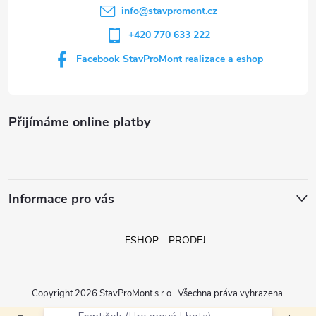
í
info
@
stavpromont.cz
+420 770 633 222
Facebook StavProMont realizace a eshop
Přijímáme online platby
Informace pro vás
ESHOP - PRODEJ
Copyright 2026
StavProMont s.r.o.
. Všechna práva vyhrazena.
František (Hroznová Lhota)