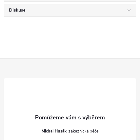
Diskuse
Z
á
p
a
t
Michal Husák