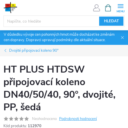
Přejít
NÁKUPNÍ
KOŠÍK
na
obsah
HLEDAT
V důsledku vývoje cen pohonných hmot může docházet ke změnám
cen dopravy. Dopravci upravují podmínky dle aktuální situace.
Dvojité připojovací koleno 90°
HT PLUS HTDSW
připojovací koleno
DN40/50/40, 90°, dvojité,
PP, šedá
Neohodnoceno
Podrobnosti hodnocení
Kód produktu:
112970