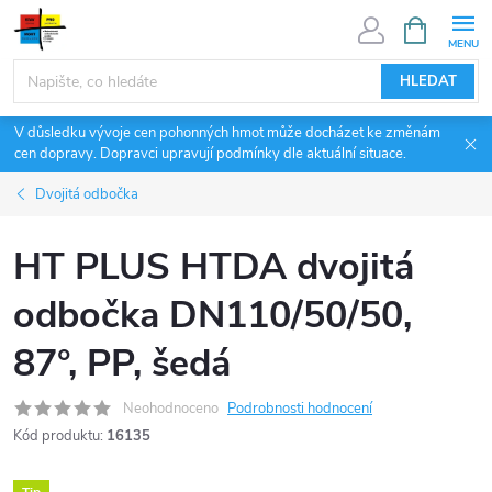
Přejít
NÁKUPNÍ
KOŠÍK
na
obsah
HLEDAT
V důsledku vývoje cen pohonných hmot může docházet ke změnám
cen dopravy. Dopravci upravují podmínky dle aktuální situace.
Dvojitá odbočka
HT PLUS HTDA dvojitá
odbočka DN110/50/50,
87°, PP, šedá
Neohodnoceno
Podrobnosti hodnocení
Kód produktu:
16135