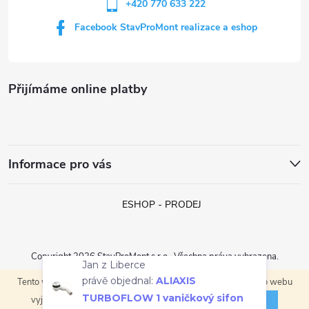
+420 770 633 222
Facebook StavProMont realizace a eshop
Přijímáme online platby
Informace pro vás
ESHOP - PRODEJ
Copyright 2026
StavProMont s.r.o.
. Všechna práva vyhrazena.
Jan z Liberce
právě objednal:
ALIAXIS
Tento web používá soubory cookie. Dalším procházením tohoto webu
Vytvořil Shoptet
TURBOFLOW 1 vaničkový sifon
ROZUMÍM
vyjadřujete souhlas s jejich používáním.
pr. 90 mm, chrom