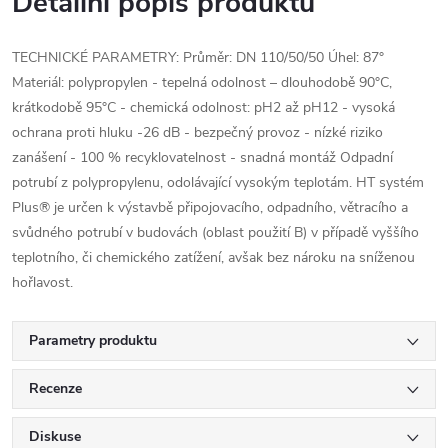
Detailní popis produktu
TECHNICKÉ PARAMETRY: Průměr: DN 110/50/50 Úhel: 87°
Materiál: polypropylen - tepelná odolnost – dlouhodobě 90°C,
krátkodobě 95°C - chemická odolnost: pH2 až pH12 - vysoká
ochrana proti hluku -26 dB - bezpečný provoz - nízké riziko
zanášení - 100 % recyklovatelnost - snadná montáž Odpadní
potrubí z polypropylenu, odolávající vysokým teplotám. HT systém
Plus® je určen k výstavbě připojovacího, odpadního, větracího a
svůdného potrubí v budovách (oblast použití B) v případě vyššího
teplotního, či chemického zatížení, avšak bez nároku na sníženou
hořlavost.
Parametry produktu
Recenze
Diskuse