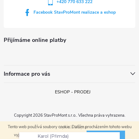
+420 770 633 222
Facebook StavProMont realizace a eshop
Přijímáme online platby
Informace pro vás
ESHOP - PRODEJ
Copyright 2026
StavProMont s.r.o.
. Všechna práva vyhrazena.
Tento web používá soubory cookie. Dalším procházením tohoto webu
Vytvořil Shoptet
Karol (Přimda)
ROZUMÍM
vyjadřujete souhlas s jejich používáním.