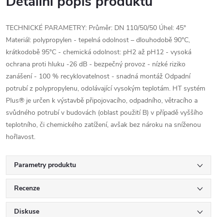
Detailní popis produktu
TECHNICKÉ PARAMETRY: Průměr: DN 110/50/50 Úhel: 45°
Materiál: polypropylen - tepelná odolnost – dlouhodobě 90°C,
krátkodobě 95°C - chemická odolnost: pH2 až pH12 - vysoká
ochrana proti hluku -26 dB - bezpečný provoz - nízké riziko
zanášení - 100 % recyklovatelnost - snadná montáž Odpadní
potrubí z polypropylenu, odolávající vysokým teplotám. HT systém
Plus® je určen k výstavbě připojovacího, odpadního, větracího a
svůdného potrubí v budovách (oblast použití B) v případě vyššího
teplotního, či chemického zatížení, avšak bez nároku na sníženou
hořlavost.
Parametry produktu
Recenze
Diskuse