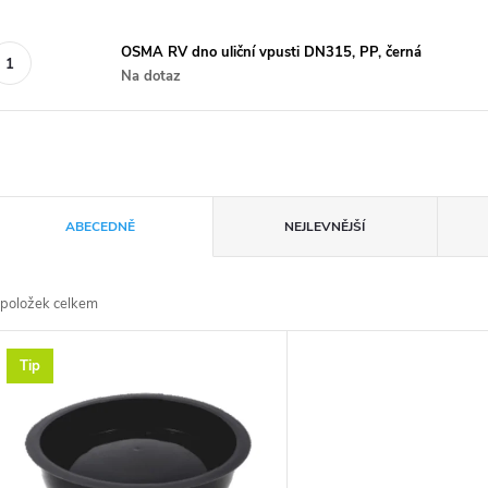
OSMA RV dno uliční vpusti DN315, PP, černá
Na dotaz
Ř
ABECEDNĚ
NEJLEVNĚJŠÍ
a
položek celkem
z
V
Tip
e
ý
n
p