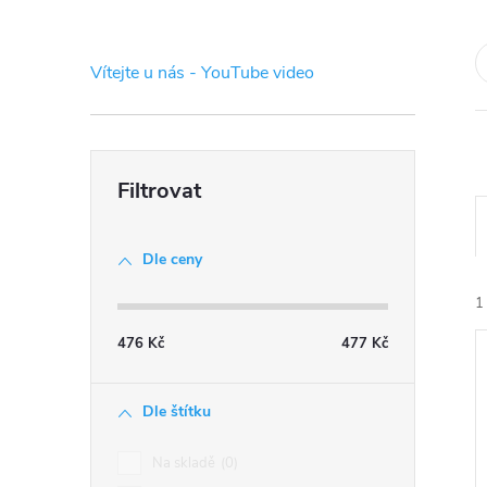
s
t
Vítejte u nás - YouTube video
r
a
n
Dle ceny
n
1
í
476
Kč
477
Kč
p
Dle štítku
a
Na skladě
0