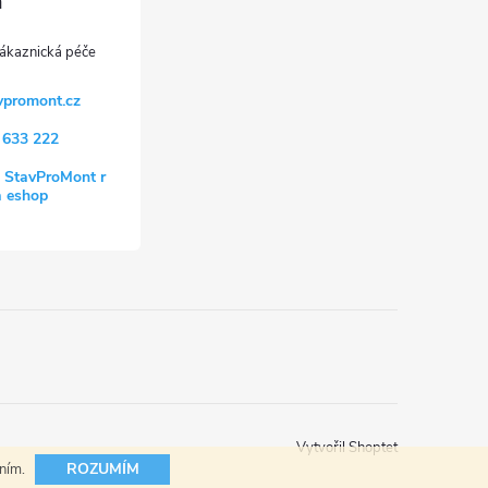
vpromont.cz
 633 222
 StavProMont r
a eshop
Vytvořil Shoptet
ROZUMÍM
áním.