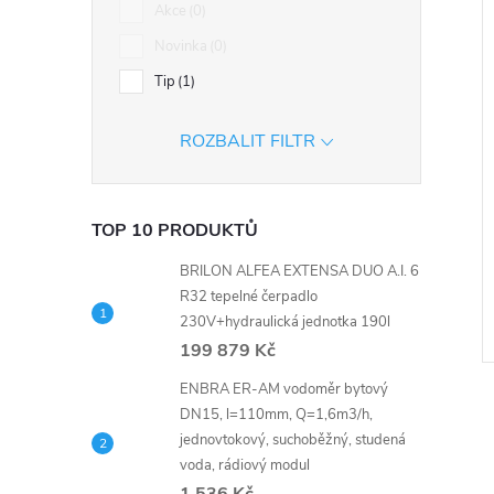
í
n
Akce
0
i
Novinka
0
e
Tip
1
l
ROZBALIT FILTR
TOP 10 PRODUKTŮ
BRILON ALFEA EXTENSA DUO A.I. 6
R32 tepelné čerpadlo
230V+hydraulická jednotka 190l
199 879 Kč
ENBRA ER-AM vodoměr bytový
DN15, l=110mm, Q=1,6m3/h,
jednovtokový, suchoběžný, studená
voda, rádiový modul