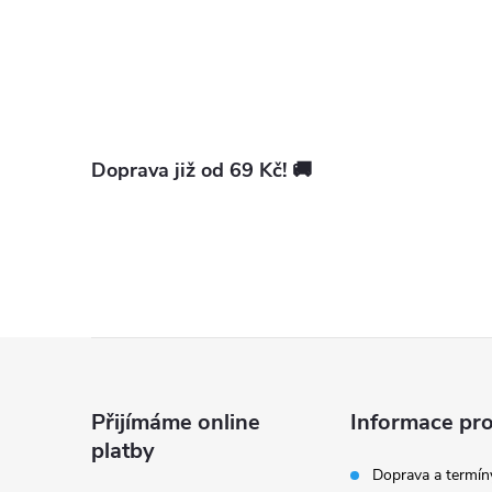
Doprava již od 69 Kč! 🚚
Z
á
Přijímáme online
Informace pro
platby
p
Doprava a termín