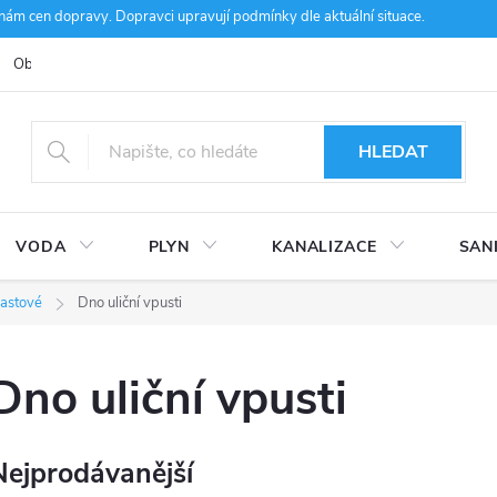
m cen dopravy. Dopravci upravují podmínky dle aktuální situace.
Obchodní podmínky
Kontakty
Ke stažení
Hodnocení obcho
HLEDAT
VODA
PLYN
KANALIZACE
SAN
lastové
Dno uliční vpusti
Dno uliční vpusti
Nejprodávanější