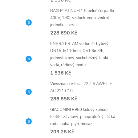
1 536 Kč
l
BAXI PLATINUM 1 tepelné čerpadlo
400V, 190l, vzduch-voda, vnitřní
jednotka, nerez
228 690 Kč
ENBRA ER-AM vodoměr bytový
DN15, l=110mm, Q=1,6m3/h,
jednovtokový, suchoběžný, teplá
voda, rádiový modul
í
1 536 Kč
Viessmann Vitocal 222-S AWBT-E-
AC 221.C10
r
286 858 Kč
GIACOMINI R950 kulový kohout
FF3/8" závitový, plnoprůtočný, těžká
řada, páka, plyn, mosaz
203,28 Kč