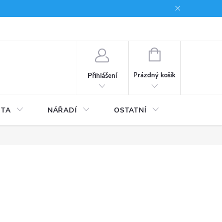
du
Kariera
NÁKUPNÍ
KOŠÍK
Prázdný košík
Přihlášení
ITA
NÁŘADÍ
OSTATNÍ
STAVEBNI