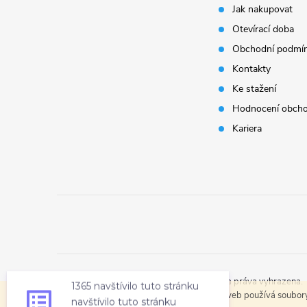
Jak nakupovat
a
Otevírací doba
t
Obchodní podmí
Kontakty
í
Ke stažení
Hodnocení obch
Kariera
1365 navštívilo tuto stránku
navštívilo tuto stránku
Copyright 2026
StavProMont s.r.o.
. Všechna práva vyhrazena.
za posledních 7 dní
Tento web používá soubory 