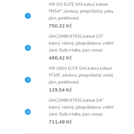
IVR 101 ELITE GAS kulový kohout
FM5/4", závitový, plnoprůtočný, páka,
plyn, poniklovaný
750,32 Kč
GIACOMINI R783G kohout 1/2"
i
kulový, rohový, plnoprůtokový, vnitřní
závit, žlutá vrtulka, plyn, mosaz
486,42 Kč
IVR 100/A ELITE GAS kulový kohout
FF3/8", závitový, plnoprůtočný, motýl,
plyn, poniklovaný
129,54 Kč
GIACOMINI R783G kohout 3/4"
kulový, rohový, plnoprůtokový, vnitřní
závit, žlutá vrtulka, plyn, mosaz
711,48 Kč