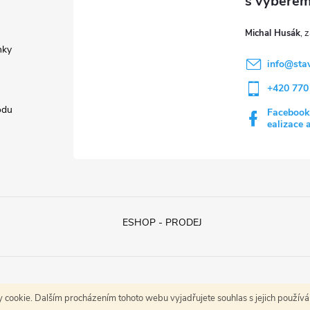
Michal Husák
nky
info
@
sta
+420 770
odu
Facebook
ealizace 
ESHOP - PRODEJ
cookie. Dalším procházením tohoto webu vyjadřujete souhlas s jejich použív