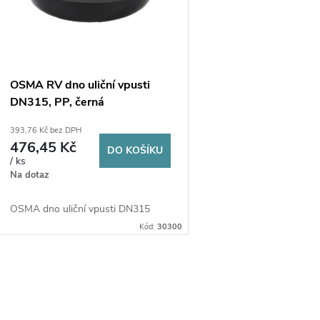
p
s
r
p
OSMA RV dno uliční vpusti
o
DN315, PP, černá
r
393,76 Kč bez DPH
d
476,45 Kč
DO KOŠÍKU
o
/ ks
u
Na dotaz
d
k
OSMA dno uliční vpusti DN315
u
Kód:
30300
t
k
ů
O
t
v