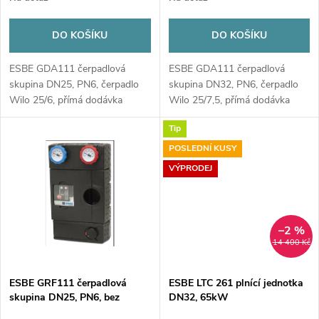
o
o
d
DO KOŠÍKU
DO KOŠÍKU
d
u
ESBE GDA111 čerpadlová
ESBE GDA111 čerpadlová
u
skupina DN25, PN6, čerpadlo
skupina DN32, PN6, čerpadlo
k
Wilo 25/6, přímá dodávka
Wilo 25/7,5, přímá dodávka
k
Tip
t
POSLEDNÍ KUSY
t
VÝPRODEJ
ů
ů
–2 %
14 400 Kč
ESBE GRF111 čerpadlová
ESBE LTC 261 plnící jednotka
skupina DN25, PN6, bez
DN32, 65kW
čerpadla, VRG432, směšovací