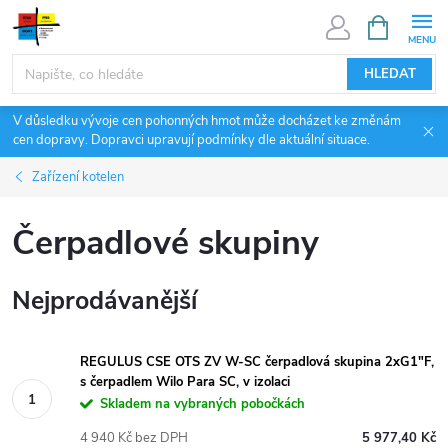
Přejít
NÁKUPNÍ
KOŠÍK
na
obsah
HLEDAT
V důsledku vývoje cen pohonných hmot může docházet ke změnám
cen dopravy. Dopravci upravují podmínky dle aktuální situace.
Zařízení kotelen
Čerpadlové skupiny
Nejprodávanější
REGULUS CSE OTS ZV W-SC čerpadlová skupina 2xG1"F,
s čerpadlem Wilo Para SC, v izolaci
Skladem na vybraných pobočkách
4 940 Kč bez DPH
5 977,40 Kč