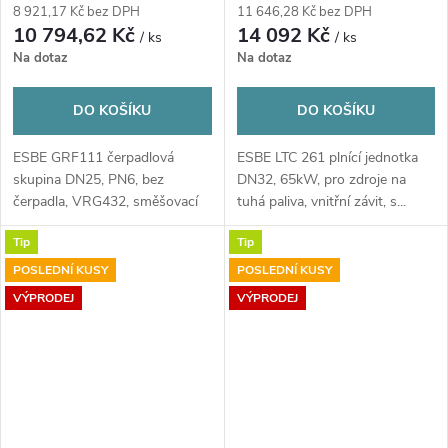
funkce
8 921,17 Kč bez DPH
11 646,28 Kč bez DPH
10 794,62 Kč
14 092 Kč
/ ks
/ ks
Na dotaz
Na dotaz
DO KOŠÍKU
DO KOŠÍKU
ESBE GRF111 čerpadlová
ESBE LTC 261 plnící jednotka
skupina DN25, PN6, bez
DN32, 65kW, pro zdroje na
čerpadla, VRG432, směšovací
tuhá paliva, vnitřní závit, s...
funkce
Tip
Tip
POSLEDNÍ KUSY
POSLEDNÍ KUSY
VÝPRODEJ
VÝPRODEJ