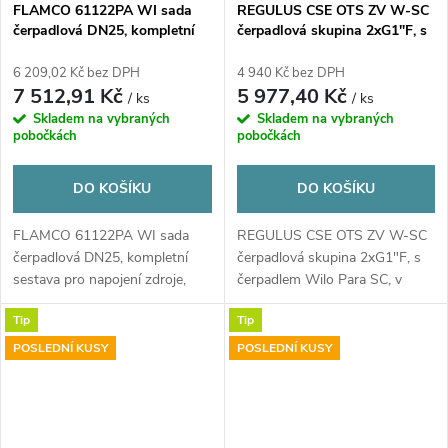
FLAMCO 61122PA WI sada
REGULUS CSE OTS ZV W-SC
čerpadlová DN25, kompletní
čerpadlová skupina 2xG1"F, s
sestava pro napojení zdroje,
čerpadlem Wilo Para SC, v
mosaz
izolaci
6 209,02 Kč bez DPH
4 940 Kč bez DPH
7 512,91 Kč
5 977,40 Kč
/ ks
/ ks
Skladem na vybraných
Skladem na vybraných
pobočkách
pobočkách
DO KOŠÍKU
DO KOŠÍKU
FLAMCO 61122PA WI sada
REGULUS CSE OTS ZV W-SC
čerpadlová DN25, kompletní
čerpadlová skupina 2xG1"F, s
sestava pro napojení zdroje,
čerpadlem Wilo Para SC, v
mosaz
izolaci
Tip
Tip
POSLEDNÍ KUSY
POSLEDNÍ KUSY