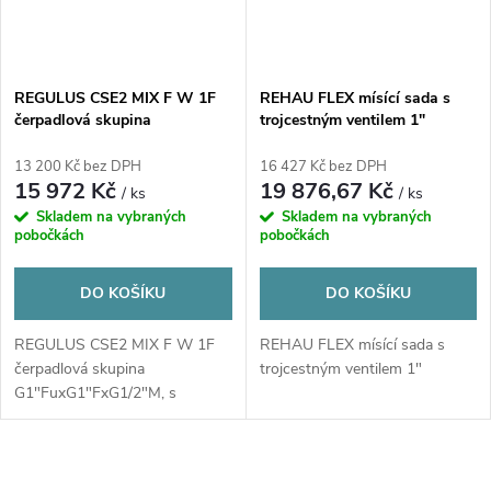
REGULUS CSE2 MIX F W 1F
REHAU FLEX mísící sada s
čerpadlová skupina
trojcestným ventilem 1"
G1"FuxG1"FxG1/2"M, s
čerpadlem Wilo Para 25/8 SC,
13 200 Kč bez DPH
16 427 Kč bez DPH
v izolaci
15 972 Kč
19 876,67 Kč
/ ks
/ ks
Skladem na vybraných
Skladem na vybraných
pobočkách
pobočkách
DO KOŠÍKU
DO KOŠÍKU
REGULUS CSE2 MIX F W 1F
REHAU FLEX mísící sada s
čerpadlová skupina
trojcestným ventilem 1"
G1"FuxG1"FxG1/2"M, s
čerpadlem Wilo Para 25/8 SC,
v...
O