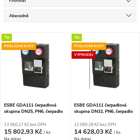
Filtrovat
Ř
Abecedně
a
Nejlevnější
V
Tip
Tip
Nejdražší
z
POSLEDNÍ KUSY
POSLEDNÍ KUSY
ý
Nejprodávanější
VÝPRODEJ
e
p
n
i
í
s
p
ESBE GDA111 čerpadlová
ESBE GDA111 čerpadlová
skupina DN25, PN6, čerpadlo
skupina DN32, PN6, čerpadlo
p
Wilo 25/6, přímá dodávka
Wilo 25/7,5, přímá dodávka
r
13 060,27 Kč bez DPH
12 089,28 Kč bez DPH
r
15 802,93 Kč
14 628,03 Kč
/ ks
/ ks
Na dotaz
Na dotaz