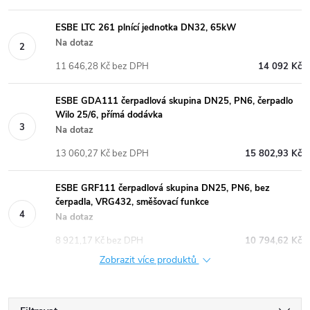
ESBE LTC 261 plnící jednotka DN32, 65kW
Na dotaz
11 646,28 Kč bez DPH
14 092 Kč
ESBE GDA111 čerpadlová skupina DN25, PN6, čerpadlo
Wilo 25/6, přímá dodávka
Na dotaz
13 060,27 Kč bez DPH
15 802,93 Kč
ESBE GRF111 čerpadlová skupina DN25, PN6, bez
čerpadla, VRG432, směšovací funkce
Na dotaz
8 921,17 Kč bez DPH
10 794,62 Kč
Zobrazit více produktů