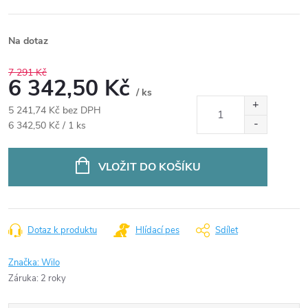
Na dotaz
7 291 Kč
6 342,50 Kč
/ ks
5 241,74 Kč bez DPH
Měrná
6 342,50 Kč / 1 ks
cena:
VLOŽIT DO KOŠÍKU
Dotaz k produktu
Hlídací pes
Sdílet
Značka:
Wilo
Záruka
:
2 roky