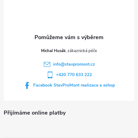
á
p
a
t
Michal Husák
í
info
@
stavpromont.cz
+420 770 633 222
Facebook StavProMont realizace a eshop
Přijímáme online platby