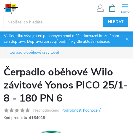
Přejít
NÁKUPNÍ
KOŠÍK
na
obsah
HLEDAT
V důsledku vývoje cen pohonných hmot může docházet ke změnám
cen dopravy. Dopravci upravují podmínky dle aktuální situace.
Čerpadlo oběhové (závitové)
Čerpadlo oběhové Wilo
závitové Yonos PICO 25/1-
8 - 180 PN 6
Neohodnoceno
Podrobnosti hodnocení
Kód produktu:
4164019