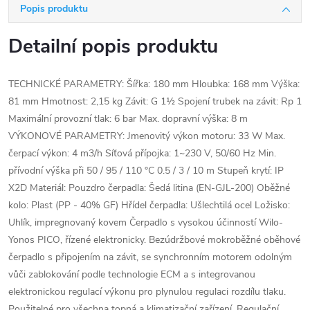
Popis produktu
Detailní popis produktu
TECHNICKÉ PARAMETRY: Šířka: 180 mm Hloubka: 168 mm Výška:
81 mm Hmotnost: 2,15 kg Závit: G 1½ Spojení trubek na závit: Rp 1
Maximální provozní tlak: 6 bar Max. dopravní výška: 8 m
VÝKONOVÉ PARAMETRY: Jmenovitý výkon motoru: 33 W Max.
čerpací výkon: 4 m3/h Síťová přípojka: 1~230 V, 50/60 Hz Min.
přívodní výška při 50 / 95 / 110 °C 0.5 / 3 / 10 m Stupeň krytí: IP
X2D Materiál: Pouzdro čerpadla: Šedá litina (EN-GJL-200) Oběžné
kolo: Plast (PP - 40% GF) Hřídel čerpadla: Ušlechtilá ocel Ložisko:
Uhlík, impregnovaný kovem Čerpadlo s vysokou účinností Wilo-
Yonos PICO, řízené elektronicky. Bezúdržbové mokroběžné oběhové
čerpadlo s připojením na závit, se synchronním motorem odolným
vůči zablokování podle technologie ECM a s integrovanou
elektronickou regulací výkonu pro plynulou regulaci rozdílu tlaku.
Použitelné pro všechna topná a klimatizační zařízení. Regulační