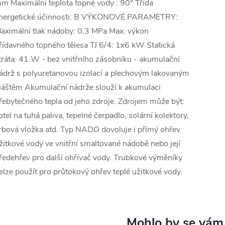
m Maximální teplota topné vody : 90° Třída
nergetické účinnosti: B VÝKONOVÉ PARAMETRY:
aximální tlak nádoby: 0,3 MPa Max. výkon
řídavného topného tělesa TJ 6/4: 1x6 kW Statická
tráta: 41 W - bez vnitřního zásobníku - akumulační
ádrž s polyuretanovou izolací a plechovým lakovaným
láštěm Akumulační nádrže slouží k akumulaci
řebytečného tepla od jeho zdroje. Zdrojem může být:
otel na tuhá paliva, tepelné čerpadlo, solární kolektory,
rbová vložka atd. Typ NADO dovoluje i přímý ohřev
žitkové vody ve vnitřní smaltované nádobě nebo její
ředehřev pro další ohřívač vody. Trubkové výměníky
elze použít pro průtokový ohřev teplé užitkové vody.