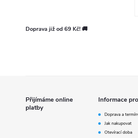
pobočkách
Kód:
16180
Kód:
70-127000
Doprava již od 69 Kč! 🚚
Z
á
Přijímáme online
Informace pro
platby
p
Doprava a termín
Jak nakupovat
a
Otevírací doba