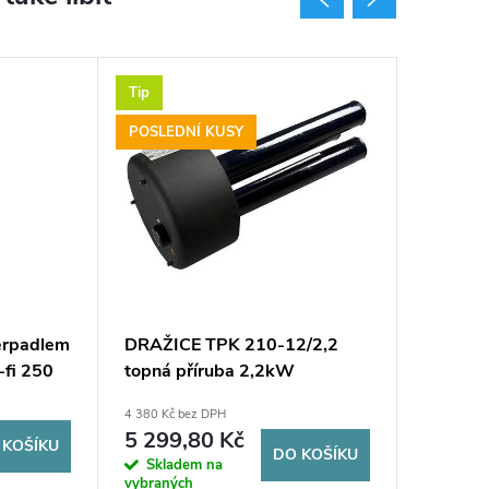
Tip
Tip
POSLEDNÍ KUSY
erpadlem
DRAŽICE TPK 210-12/2,2
Dražice
-fi 250
topná příruba 2,2kW
NAD 10
4 380 Kč bez DPH
7 005,79 K
5 299,80 Kč
8 477
 KOŠÍKU
DO KOŠÍKU
Skladem na
Na dotaz
vybraných