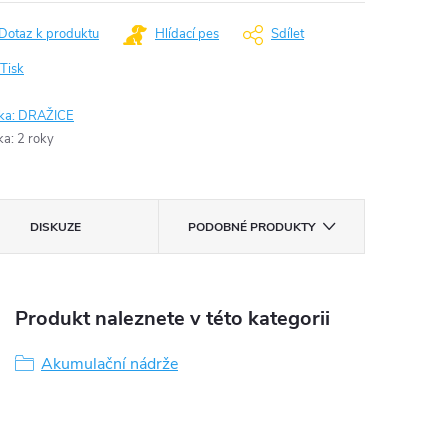
Dotaz k produktu
Hlídací pes
Sdílet
Tisk
ka:
DRAŽICE
ka
:
2 roky
DISKUZE
PODOBNÉ PRODUKTY
Produkt naleznete v této kategorii
Akumulační nádrže