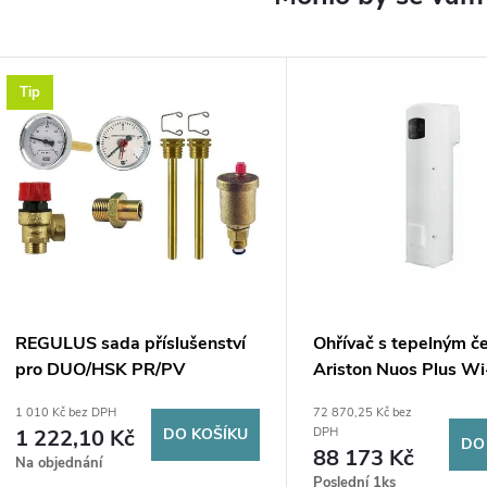
Tip
REGULUS sada příslušenství
Ohřívač s tepelným č
pro DUO/HSK PR/PV
Ariston Nuos Plus Wi
1 010 Kč bez DPH
72 870,25 Kč bez
1 222,10 Kč
DO KOŠÍKU
DPH
DO
88 173 Kč
Na objednání
Poslední 1ks