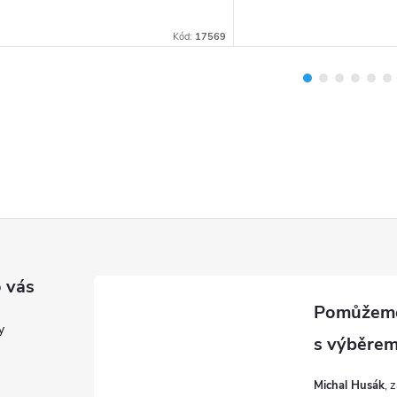
Kód:
17569
 vás
y
Michal Husák