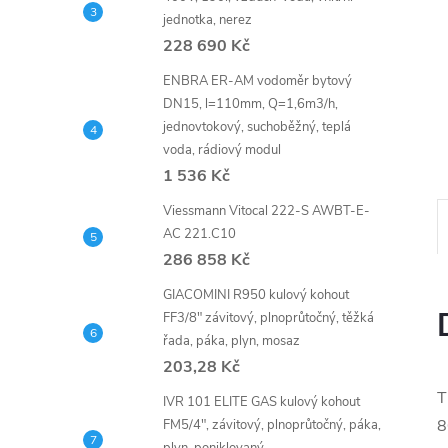
n
jednotka, nerez
e
228 690 Kč
ENBRA ER-AM vodoměr bytový
l
DN15, l=110mm, Q=1,6m3/h,
jednovtokový, suchoběžný, teplá
voda, rádiový modul
1 536 Kč
Viessmann Vitocal 222-S AWBT-E-
AC 221.C10
286 858 Kč
GIACOMINI R950 kulový kohout
FF3/8" závitový, plnoprůtočný, těžká
řada, páka, plyn, mosaz
203,28 Kč
T
IVR 101 ELITE GAS kulový kohout
8
FM5/4", závitový, plnoprůtočný, páka,