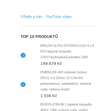
s
t
Vítejte u nás - YouTube video
r
a
TOP 10 PRODUKTŮ
BRILON ALFEA EXTENSA DUO A.I. 6
n
R32 tepelné čerpadlo
230V+hydraulická jednotka 190l
n
199 879 Kč
í
ENBRA ER-AM vodoměr bytový
DN15, l=110mm, Q=1,6m3/h,
jednovtokový, suchoběžný, studená
p
voda, rádiový modul
1 536 Kč
a
BAXI PLATINUM 1 tepelné čerpadlo
400V, 190l, vzduch-voda, vnitřní