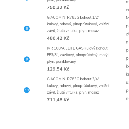
plyn, poniklovaný
m
750,32 Kč
e
M
GIACOMINI R783G kohout 1/2"
kulový, rohový, plnoprůtokový, vnitřní
p
závit, žlutá vrtulka, plyn, mosaz
z
486,42 Kč
n
IVR 100/A ELITE GAS kulový kohout
p
FF3/8", závitový, plnoprůtočný, motýl,
p
plyn, poniklovaný
k
129,54 Kč
k
GIACOMINI R783G kohout 3/4"
u
kulový, rohový, plnoprůtokový, vnitřní
p
závit, žlutá vrtulka, plyn, mosaz
n
711,48 Kč