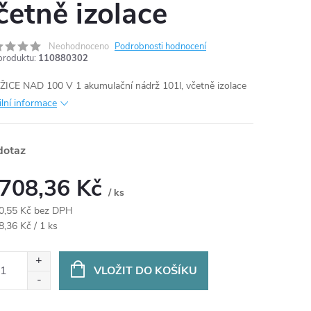
četně izolace
Neohodnoceno
Podrobnosti hodnocení
produktu:
110880302
ICE NAD 100 V 1 akumulační nádrž 101l, včetně izolace
ilní informace
dotaz
 708,36 Kč
/ ks
0,55 Kč bez DPH
ná
8,36 Kč / 1 ks
:
VLOŽIT DO KOŠÍKU