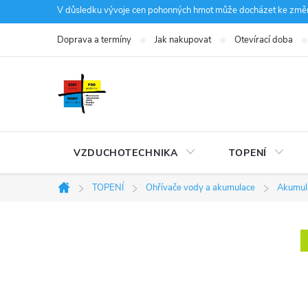
Přejít
V důsledku vývoje cen pohonných hmot může docházet ke změná
na
Doprava a termíny
Jak nakupovat
Otevírací doba
obsah
VZDUCHOTECHNIKA
TOPENÍ
TOPENÍ
Ohřívače vody a akumulace
Akumul
Domů
P
o