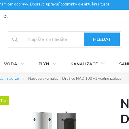
m cen dopravy. Dopravci upravují podmínky dle aktuální situace.
Obchodní podmínky
Kontakty
Ke stažení
Hodnocení obcho
HLEDAT
VODA
PLYN
KANALIZACE
SAN
ační nádrže
Nádoba akumulační Dražice NAD 100 v1 včetně izolace
N
Tip
D