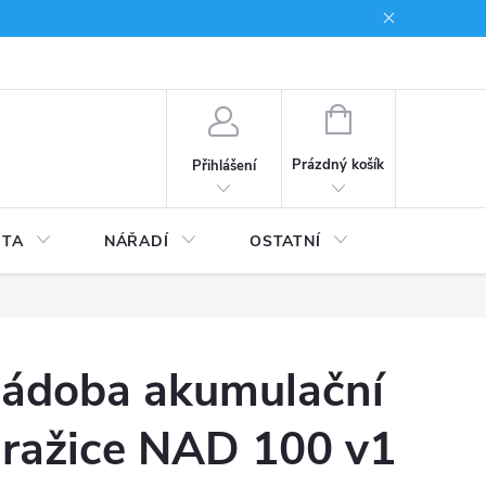
du
Kariera
NÁKUPNÍ
KOŠÍK
Prázdný košík
Přihlášení
ITA
NÁŘADÍ
OSTATNÍ
STAVEBNI
ádoba akumulační
ražice NAD 100 v1