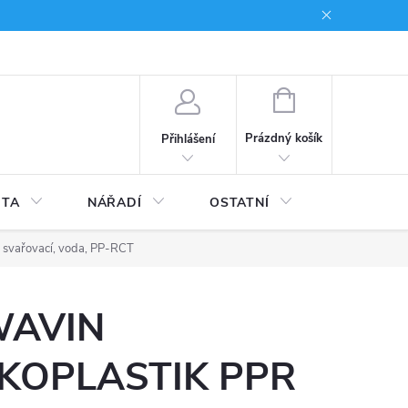
du
Kariera
NÁKUPNÍ
KOŠÍK
Prázdný košík
Přihlášení
ITA
NÁŘADÍ
OSTATNÍ
STAVEBNI
svařovací, voda, PP-RCT
AVIN
KOPLASTIK PPR