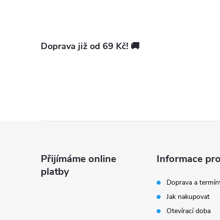
Doprava již od 69 Kč! 🚚
Z
á
Přijímáme online
Informace pro
platby
p
Doprava a termín
Jak nakupovat
a
Otevírací doba