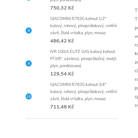
plyn, poniklovaný
750,32 Kč
T
T
GIACOMINI R783G kohout 1/2"
kulový, rohový, plnoprůtokový, vnitřní
p
závit, žlutá vrtulka, plyn, mosaz
v
486,42 Kč
r
IVR 100/A ELITE GAS kulový kohout
k
FF3/8", závitový, plnoprůtočný, motýl,
z
plyn, poniklovaný
r
129,54 Kč
r
GIACOMINI R783G kohout 3/4"
p
kulový, rohový, plnoprůtokový, vnitřní
s
závit, žlutá vrtulka, plyn, mosaz
s
711,48 Kč