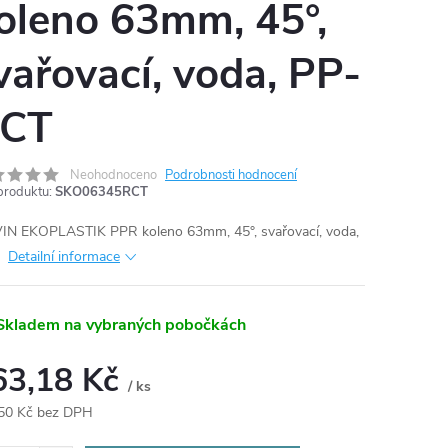
oleno 63mm, 45°,
vařovací, voda, PP-
CT
Neohodnoceno
Podrobnosti hodnocení
produktu:
SKO06345RCT
N EKOPLASTIK PPR koleno 63mm, 45°, svařovací, voda,
t
Detailní informace
Skladem na vybraných pobočkách
63,18 Kč
/ ks
50 Kč bez DPH
ná