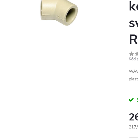
k
s
R
Kód 
WAVI
plas
2
217,
Měr