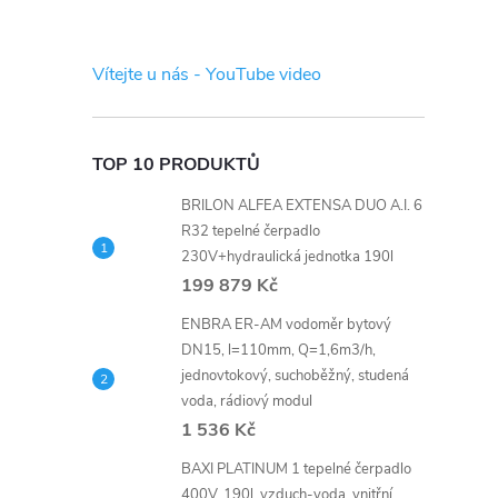
s
t
Vítejte u nás - YouTube video
r
a
TOP 10 PRODUKTŮ
BRILON ALFEA EXTENSA DUO A.I. 6
n
R32 tepelné čerpadlo
230V+hydraulická jednotka 190l
n
199 879 Kč
í
ENBRA ER-AM vodoměr bytový
DN15, l=110mm, Q=1,6m3/h,
jednovtokový, suchoběžný, studená
p
voda, rádiový modul
1 536 Kč
a
BAXI PLATINUM 1 tepelné čerpadlo
400V, 190l, vzduch-voda, vnitřní