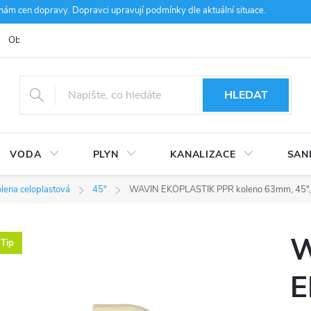
m cen dopravy. Dopravci upravují podmínky dle aktuální situace.
Obchodní podmínky
Kontakty
Ke stažení
Hodnocení obcho
HLEDAT
VODA
PLYN
KANALIZACE
SAN
lena celoplastová
45°
WAVIN EKOPLASTIK PPR koleno 63mm, 45°, 
W
Tip
E