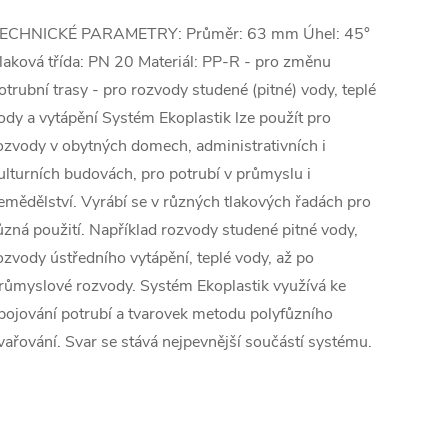
ECHNICKÉ PARAMETRY: Průměr: 63 mm Úhel: 45°
laková třída: PN 20 Materiál: PP-R - pro změnu
otrubní trasy - pro rozvody studené (pitné) vody, teplé
ody a vytápění Systém Ekoplastik lze použít pro
ozvody v obytných domech, administrativních i
ulturních budovách, pro potrubí v průmyslu i
emědělství. Vyrábí se v různých tlakových řadách pro
ůzná použití. Například rozvody studené pitné vody,
ozvody ústředního vytápění, teplé vody, až po
růmyslové rozvody. Systém Ekoplastik využívá ke
pojování potrubí a tvarovek metodu polyfůzního
vařování. Svar se stává nejpevnější součástí systému.