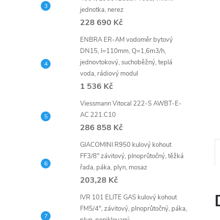
n
jednotka, nerez
e
228 690 Kč
ENBRA ER-AM vodoměr bytový
l
DN15, l=110mm, Q=1,6m3/h,
jednovtokový, suchoběžný, teplá
voda, rádiový modul
1 536 Kč
Viessmann Vitocal 222-S AWBT-E-
AC 221.C10
286 858 Kč
GIACOMINI R950 kulový kohout
FF3/8" závitový, plnoprůtočný, těžká
řada, páka, plyn, mosaz
203,28 Kč
IVR 101 ELITE GAS kulový kohout
FM5/4", závitový, plnoprůtočný, páka,