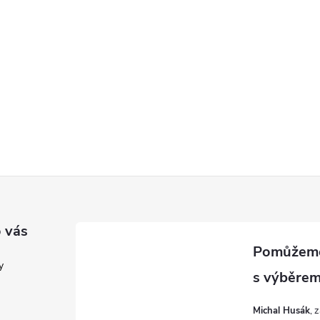
 vás
y
Michal Husák