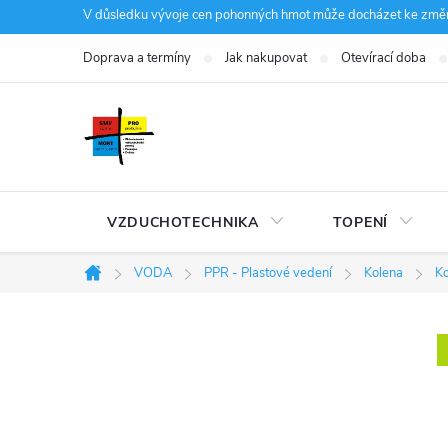
Přejít
V důsledku vývoje cen pohonných hmot může docházet ke změná
na
Doprava a termíny
Jak nakupovat
Otevírací doba
obsah
VZDUCHOTECHNIKA
TOPENÍ
VODA
PPR - Plastové vedení
Kolena
Ko
Domů
P
o