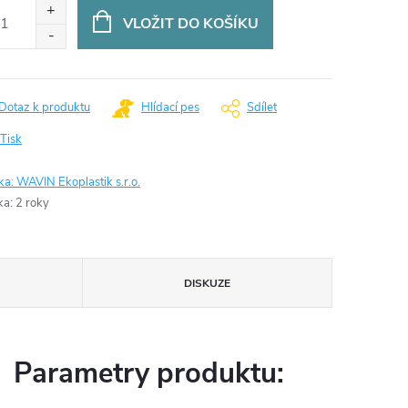
:
VLOŽIT DO KOŠÍKU
Dotaz k produktu
Hlídací pes
Sdílet
Tisk
ka:
WAVIN Ekoplastik s.r.o.
ka
:
2 roky
DISKUZE
Parametry produktu: