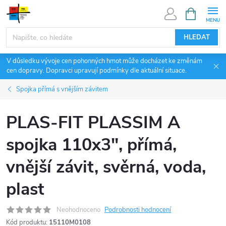
Přejít
NÁKUPNÍ
KOŠÍK
na
obsah
HLEDAT
V důsledku vývoje cen pohonných hmot může docházet ke změnám
cen dopravy. Dopravci upravují podmínky dle aktuální situace.
Spojka přímá s vnějším závitem
PLAS-FIT PLASSIM A
spojka 110x3", přímá,
vnější závit, svěrná, voda,
plast
Neohodnoceno
Podrobnosti hodnocení
Kód produktu:
15110M0108