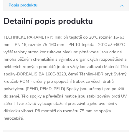
Popis produktu
Detailní popis produktu
TECHNICKÉ PARAMETRY: Tlak: při teplotě do 20°C rozměr 16-63
mm - PN 16; rozměr 75-160 mm - PN 10 Teplota: -20°C až +60°C -
vyšší teploty nutno konzultovat Medium: pitná voda; jsou odolné
mnoha běžným chemikáliím s výjimkou organických rozpouštědel a
některých ropných produktů (nutno vždy konzultovat) Materiál: Tělo
spojky-BOREALIS BA 160E-8229, černý Těsnění-NBR pryž Svěrný
kroužek-POM - určeny pro spojování trubek ze všech druhů
polyetylenu (PEHD, PEMD, PELD) Spojky jsou určeny i pro použití
do země. Tělo spojky a převlečná matice jsou stabilizovány proti UV
záření. Tvar závitů vylučuje utažení přes závit a jeho uvolnění v
důsledku vibrací. Při montáži do rozměru 75 mm se spojka
nerozebírá.