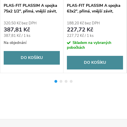
PLAS-FIT PLASSIM A spojka
PLAS-FIT PLASSIM A spojka
75x2 1/2", přímá, vnější závit,
63x2", přímá, vnější závit,
svěrná, voda, plast
svěrná, voda, plast
320,50 Kč bez DPH
188,20 Kč bez DPH
387,81 Kč
227,72 Kč
Měrná
Měrná
387,81 Kč / 1 ks
227,72 Kč / 1 ks
cena:
cena:
Na objednání
Skladem na vybraných
pobočkách
DO KOŠÍKU
DO KOŠÍKU
Z