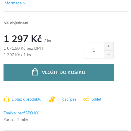
informace
Na objednání
1 297 Kč
/ ks
1 071,90 Kč bez DPH
Měrná
1 297 Kč / 1 ks
cena:
VLOŽIT DO KOŠÍKU
Dotaz k produktu
Hlídací pes
Sdílet
Značka:
profiSPOJKY
Záruka
:
2 roky