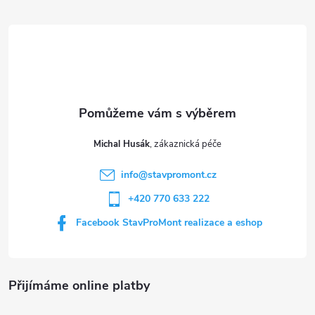
á
p
a
t
Michal Husák
í
info
@
stavpromont.cz
+420 770 633 222
Facebook StavProMont realizace a eshop
Přijímáme online platby